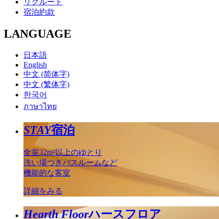
リクルート
宿泊約款
LANGUAGE
日本語
English
中文 (简体字)
中文 (繁体字)
한국어
ภาษาไทย
STAY
宿泊
全室32m²以上のゆとり
洗い場つきバスルームなど
機能的な客室
詳細をみる
Hearth Floor
ハースフロア