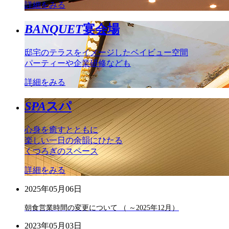
詳細をみる
BANQUET
宴会場
邸宅のテラスをイメージしたベイビュー空間
パーティーや企業研修なども
詳細をみる
SPA
スパ
心身を癒すとともに
楽しい一日の余韻にひたる
くつろぎのスペース
詳細をみる
2025年05月06日
朝食営業時間の変更について （ ～2025年12月）
2023年05月03日