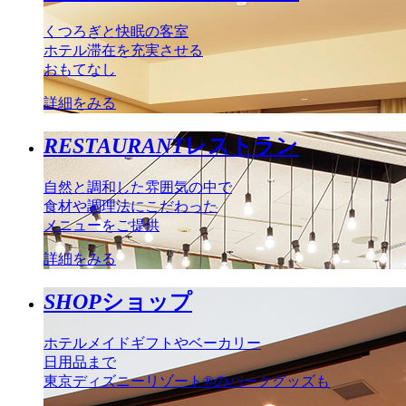
くつろぎと快眠の客室
ホテル滞在を充実させる
おもてなし
詳細をみる
RESTAURANT
レストラン
自然と調和した雰囲気の中で
食材や調理法にこだわった
メニューをご提供
詳細をみる
SHOP
ショップ
ホテルメイドギフトやベーカリー
日用品まで
東京ディズニーリゾート®のパークグッズも