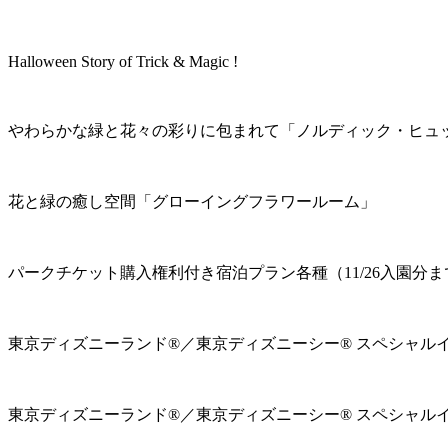
Halloween Story of Trick & Magic !
やわらかな緑と花々の彩りに包まれて「ノルディック・ヒュ
花と緑の癒し空間「グローイングフラワールーム」
パークチケット購入権利付き宿泊プラン各種（11/26入園分ま
東京ディズニーランド®／東京ディズニーシー® スペシャル
東京ディズニーランド®／東京ディズニーシー® スペシャル