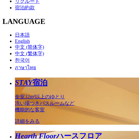
リクルート
宿泊約款
LANGUAGE
日本語
English
中文 (简体字)
中文 (繁体字)
한국어
ภาษาไทย
STAY
宿泊
全室32m²以上のゆとり
洗い場つきバスルームなど
機能的な客室
詳細をみる
Hearth Floor
ハースフロア