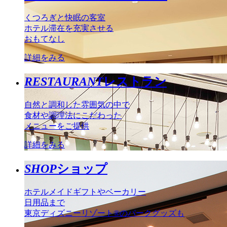
くつろぎと快眠の客室
ホテル滞在を充実させる
おもてなし
詳細をみる
RESTAURANT
レストラン
自然と調和した雰囲気の中で
食材や調理法にこだわった
メニューをご提供
詳細をみる
SHOP
ショップ
ホテルメイドギフトやベーカリー
日用品まで
東京ディズニーリゾート®のパークグッズも