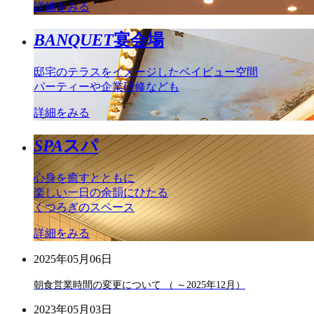
詳細をみる
BANQUET
宴会場
邸宅のテラスをイメージしたベイビュー空間
パーティーや企業研修なども
詳細をみる
SPA
スパ
心身を癒すとともに
楽しい一日の余韻にひたる
くつろぎのスペース
詳細をみる
2025年05月06日
朝食営業時間の変更について （ ～2025年12月）
2023年05月03日