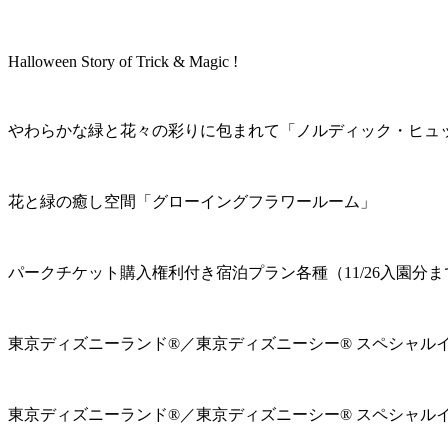
Halloween Story of Trick & Magic !
やわらかな緑と花々の彩りに包まれて「ノルディック・ヒュ
花と緑の癒し空間「グローイングフラワールーム」
パークチケット購入権利付き宿泊プラン各種（11/26入園分ま
東京ディズニーランド®／東京ディズニーシー® スペシャル
東京ディズニーランド®／東京ディズニーシー® スペシャル