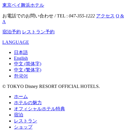
東京ベイ舞浜ホテル
お電話でのお問い合わせ / TEL :
047-355-1222
アクセス
Q &
A
宿泊予約
レストラン予約
LANGUAGE
日本語
English
中文 (简体字)
中文 (繁体字)
한국어
© TOKYO Disney RESORT OFFICIAL HOTELS.
ホーム
ホテルの魅力
オフィシャルホテル特典
宿泊
レストラン
ショップ