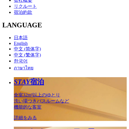
会社概要
リクルート
宿泊約款
LANGUAGE
日本語
English
中文 (简体字)
中文 (繁体字)
한국어
ภาษาไทย
STAY
宿泊
全室32m²以上のゆとり
洗い場つきバスルームなど
機能的な客室
詳細をみる