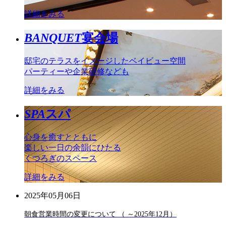
詳細をみる
BANQUET
宴会場
邸宅のテラスをイメージしたベイビュー空間
パーティーや企業研修なども
詳細をみる
SPA
スパ
心身を癒すとともに
楽しい一日の余韻にひたる
くつろぎのスペース
詳細をみる
2025年05月06日
朝食営業時間の変更について （ ～2025年12月）