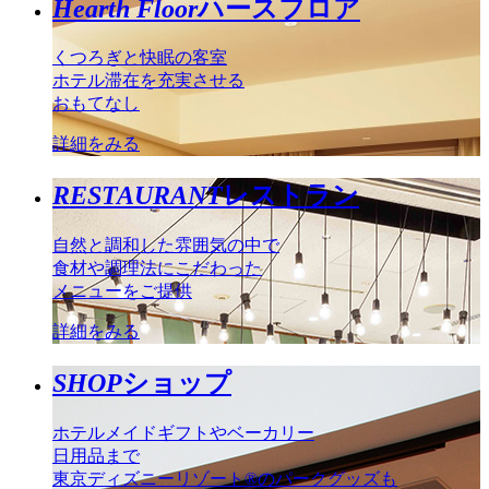
Hearth Floor
ハースフロア
くつろぎと快眠の客室
ホテル滞在を充実させる
おもてなし
詳細をみる
RESTAURANT
レストラン
自然と調和した雰囲気の中で
食材や調理法にこだわった
メニューをご提供
詳細をみる
SHOP
ショップ
ホテルメイドギフトやベーカリー
日用品まで
東京ディズニーリゾート®のパークグッズも