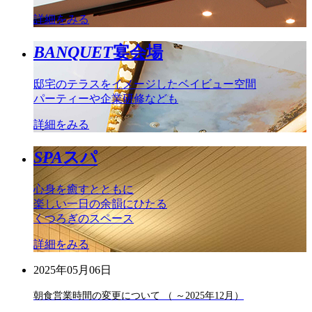
詳細をみる
BANQUET
宴会場
邸宅のテラスをイメージしたベイビュー空間
パーティーや企業研修なども
詳細をみる
SPA
スパ
心身を癒すとともに
楽しい一日の余韻にひたる
くつろぎのスペース
詳細をみる
2025年05月06日
朝食営業時間の変更について （ ～2025年12月）