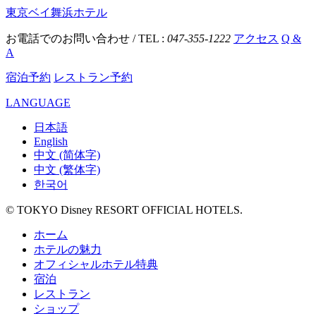
東京ベイ舞浜ホテル
お電話でのお問い合わせ / TEL :
047-355-1222
アクセス
Q &
A
宿泊予約
レストラン予約
LANGUAGE
日本語
English
中文 (简体字)
中文 (繁体字)
한국어
© TOKYO Disney RESORT OFFICIAL HOTELS.
ホーム
ホテルの魅力
オフィシャルホテル特典
宿泊
レストラン
ショップ