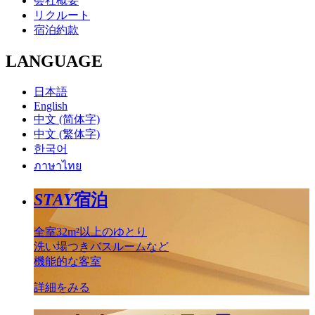
会社概要
リクルート
宿泊約款
LANGUAGE
日本語
English
中文 (简体字)
中文 (繁体字)
한국어
ภาษาไทย
STAY
宿泊
全室32m²以上のゆとり
洗い場つきバスルームなど
機能的な客室
詳細をみる