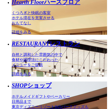
Hearth Floor
ハースフロア
くつろぎと快眠の客室
ホテル滞在を充実させる
おもてなし
詳細をみる
RESTAURANT
レストラン
自然と調和した雰囲気の中で
食材や調理法にこだわった
メニューをご提供
詳細をみる
SHOP
ショップ
ホテルメイドギフトやベーカリー
日用品まで
東京ディズニーリゾート®のパークグッズも