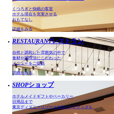
くつろぎと快眠の客室
ホテル滞在を充実させる
おもてなし
詳細をみる
RESTAURANT
レストラン
自然と調和した雰囲気の中で
食材や調理法にこだわった
メニューをご提供
詳細をみる
SHOP
ショップ
ホテルメイドギフトやベーカリー
日用品まで
東京ディズニーリゾート®のパークグッズも