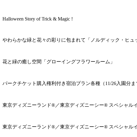
Halloween Story of Trick & Magic !
やわらかな緑と花々の彩りに包まれて「ノルディック・ヒュ
花と緑の癒し空間「グローイングフラワールーム」
パークチケット購入権利付き宿泊プラン各種（11/26入園分ま
東京ディズニーランド®／東京ディズニーシー® スペシャル
東京ディズニーランド®／東京ディズニーシー® スペシャル