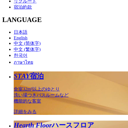
リクルート
宿泊約款
LANGUAGE
日本語
English
中文 (简体字)
中文 (繁体字)
한국어
ภาษาไทย
STAY
宿泊
全室32m²以上のゆとり
洗い場つきバスルームなど
機能的な客室
詳細をみる
Hearth Floor
ハースフロア