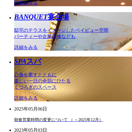
詳細をみる
BANQUET
宴会場
邸宅のテラスをイメージしたベイビュー空間
パーティーや企業研修なども
詳細をみる
SPA
スパ
心身を癒すとともに
楽しい一日の余韻にひたる
くつろぎのスペース
詳細をみる
2025年05月06日
朝食営業時間の変更について （ ～2025年12月）
2023年05月03日