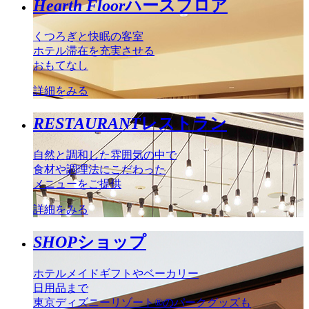
Hearth Floor
ハースフロア
くつろぎと快眠の客室
ホテル滞在を充実させる
おもてなし
詳細をみる
RESTAURANT
レストラン
自然と調和した雰囲気の中で
食材や調理法にこだわった
メニューをご提供
詳細をみる
SHOP
ショップ
ホテルメイドギフトやベーカリー
日用品まで
東京ディズニーリゾート®のパークグッズも