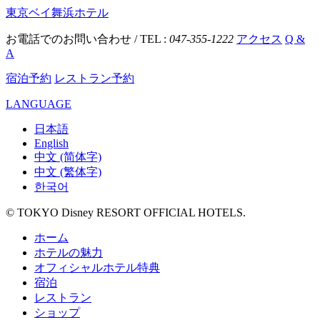
東京ベイ舞浜ホテル
お電話でのお問い合わせ / TEL :
047-355-1222
アクセス
Q &
A
宿泊予約
レストラン予約
LANGUAGE
日本語
English
中文 (简体字)
中文 (繁体字)
한국어
© TOKYO Disney RESORT OFFICIAL HOTELS.
ホーム
ホテルの魅力
オフィシャルホテル特典
宿泊
レストラン
ショップ