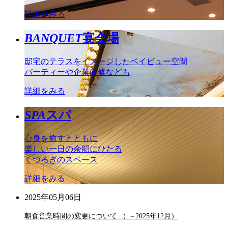
詳細をみる
BANQUET
宴会場
邸宅のテラスをイメージしたベイビュー空間
パーティーや企業研修なども
詳細をみる
SPA
スパ
心身を癒すとともに
楽しい一日の余韻にひたる
くつろぎのスペース
詳細をみる
2025年05月06日
朝食営業時間の変更について （ ～2025年12月）