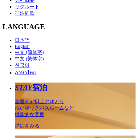
会社概要
リクルート
宿泊約款
LANGUAGE
日本語
English
中文 (简体字)
中文 (繁体字)
한국어
ภาษาไทย
STAY
宿泊
全室32m²以上のゆとり
洗い場つきバスルームなど
機能的な客室
詳細をみる