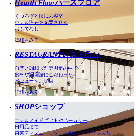
Hearth Floor
ハースフロア
くつろぎと快眠の客室
ホテル滞在を充実させる
おもてなし
詳細をみる
RESTAURANT
レストラン
自然と調和した雰囲気の中で
食材や調理法にこだわった
メニューをご提供
詳細をみる
SHOP
ショップ
ホテルメイドギフトやベーカリー
日用品まで
東京ディズニーリゾート®のパークグッズも