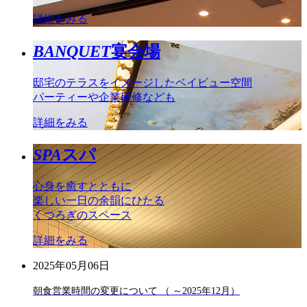
詳細をみる
BANQUET
宴会場
邸宅のテラスをイメージしたベイビュー空間
パーティーや企業研修なども
詳細をみる
SPA
スパ
心身を癒すとともに
楽しい一日の余韻にひたる
くつろぎのスペース
詳細をみる
2025年05月06日
朝食営業時間の変更について （ ～2025年12月）