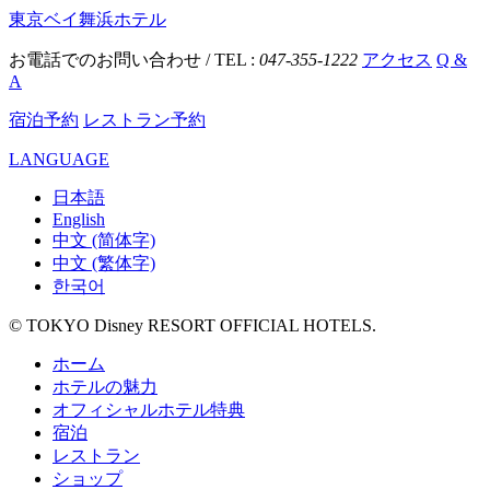
東京ベイ舞浜ホテル
お電話でのお問い合わせ / TEL :
047-355-1222
アクセス
Q &
A
宿泊予約
レストラン予約
LANGUAGE
日本語
English
中文 (简体字)
中文 (繁体字)
한국어
© TOKYO Disney RESORT OFFICIAL HOTELS.
ホーム
ホテルの魅力
オフィシャルホテル特典
宿泊
レストラン
ショップ