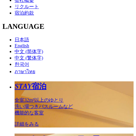
会社概要
リクルート
宿泊約款
LANGUAGE
日本語
English
中文 (简体字)
中文 (繁体字)
한국어
ภาษาไทย
STAY
宿泊
全室32m²以上のゆとり
洗い場つきバスルームなど
機能的な客室
詳細をみる