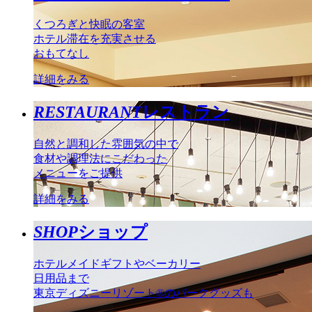
くつろぎと快眠の客室
ホテル滞在を充実させる
おもてなし
詳細をみる
RESTAURANT
レストラン
自然と調和した雰囲気の中で
食材や調理法にこだわった
メニューをご提供
詳細をみる
SHOP
ショップ
ホテルメイドギフトやベーカリー
日用品まで
東京ディズニーリゾート®のパークグッズも