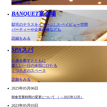
詳細をみる
BANQUET
宴会場
邸宅のテラスをイメージしたベイビュー空間
パーティーや企業研修なども
詳細をみる
SPA
スパ
心身を癒すとともに
楽しい一日の余韻にひたる
くつろぎのスペース
詳細をみる
2025年05月06日
朝食営業時間の変更について （ ～2025年12月）
2023年05月03日