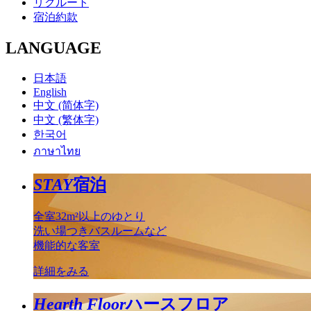
リクルート
宿泊約款
LANGUAGE
日本語
English
中文 (简体字)
中文 (繁体字)
한국어
ภาษาไทย
STAY
宿泊
全室32m²以上のゆとり
洗い場つきバスルームなど
機能的な客室
詳細をみる
Hearth Floor
ハースフロア