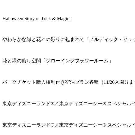
Halloween Story of Trick & Magic !
やわらかな緑と花々の彩りに包まれて「ノルディック・ヒュ
花と緑の癒し空間「グローイングフラワールーム」
パークチケット購入権利付き宿泊プラン各種（11/26入園分ま
東京ディズニーランド®／東京ディズニーシー® スペシャル
東京ディズニーランド®／東京ディズニーシー® スペシャル