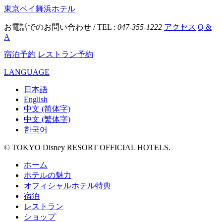
東京ベイ舞浜ホテル
お電話でのお問い合わせ / TEL :
047-355-1222
アクセス
Q &
A
宿泊予約
レストラン予約
LANGUAGE
日本語
English
中文 (简体字)
中文 (繁体字)
한국어
© TOKYO Disney RESORT OFFICIAL HOTELS.
ホーム
ホテルの魅力
オフィシャルホテル特典
宿泊
レストラン
ショップ