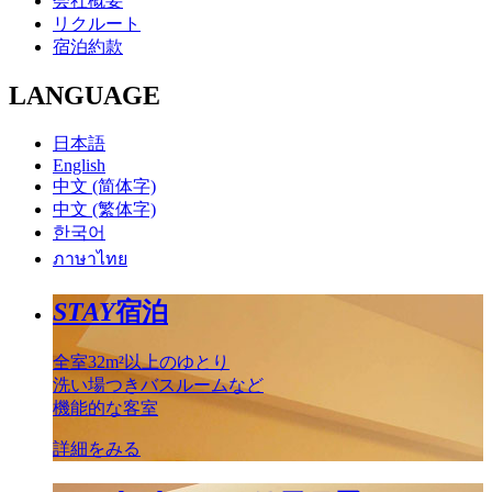
会社概要
リクルート
宿泊約款
LANGUAGE
日本語
English
中文 (简体字)
中文 (繁体字)
한국어
ภาษาไทย
STAY
宿泊
全室32m²以上のゆとり
洗い場つきバスルームなど
機能的な客室
詳細をみる