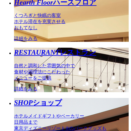
Hearth Floor
ハースフロア
くつろぎと快眠の客室
ホテル滞在を充実させる
おもてなし
詳細をみる
RESTAURANT
レストラン
自然と調和した雰囲気の中で
食材や調理法にこだわった
メニューをご提供
詳細をみる
SHOP
ショップ
ホテルメイドギフトやベーカリー
日用品まで
東京ディズニーリゾート®のパークグッズも