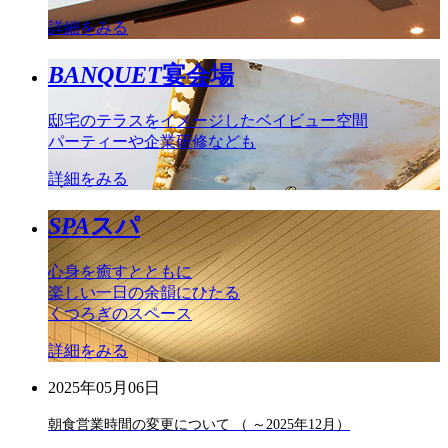
詳細をみる
BANQUET
宴会場
邸宅のテラスをイメージしたベイビュー空間
パーティーや企業研修なども
詳細をみる
SPA
スパ
心身を癒すとともに
楽しい一日の余韻にひたる
くつろぎのスペース
詳細をみる
2025年05月06日
朝食営業時間の変更について （ ～2025年12月）