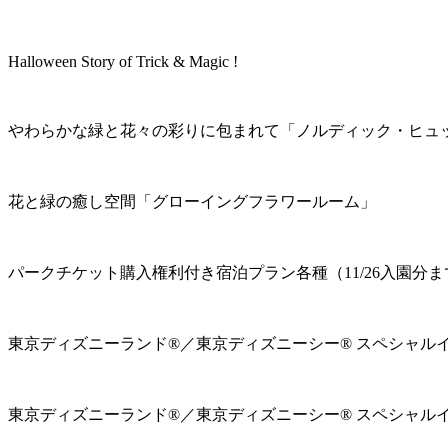
Halloween Story of Trick & Magic !
やわらかな緑と花々の彩りに包まれて「ノルディック・ヒュ
花と緑の癒し空間「グローイングフラワールーム」
パークチケット購入権利付き宿泊プラン各種（11/26入園分ま
東京ディズニーランド®／東京ディズニーシー® スペシャル
東京ディズニーランド®／東京ディズニーシー® スペシャル