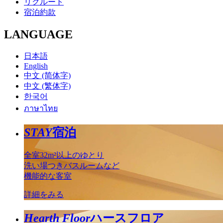
リクルート
宿泊約款
LANGUAGE
日本語
English
中文 (简体字)
中文 (繁体字)
한국어
ภาษาไทย
STAY
宿泊
全室32m²以上のゆとり
洗い場つきバスルームなど
機能的な客室
詳細をみる
Hearth Floor
ハースフロア