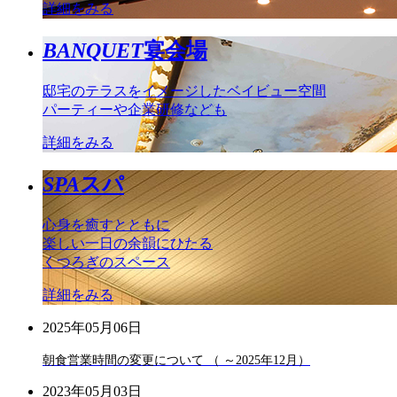
詳細をみる
BANQUET
宴会場
邸宅のテラスをイメージしたベイビュー空間
パーティーや企業研修なども
詳細をみる
SPA
スパ
心身を癒すとともに
楽しい一日の余韻にひたる
くつろぎのスペース
詳細をみる
2025年05月06日
朝食営業時間の変更について （ ～2025年12月）
2023年05月03日