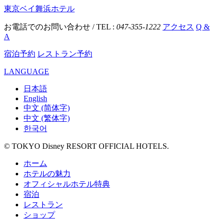
東京ベイ舞浜ホテル
お電話でのお問い合わせ / TEL :
047-355-1222
アクセス
Q &
A
宿泊予約
レストラン予約
LANGUAGE
日本語
English
中文 (简体字)
中文 (繁体字)
한국어
© TOKYO Disney RESORT OFFICIAL HOTELS.
ホーム
ホテルの魅力
オフィシャルホテル特典
宿泊
レストラン
ショップ