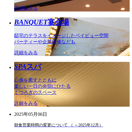
詳細をみる
BANQUET
宴会場
邸宅のテラスをイメージしたベイビュー空間
パーティーや企業研修なども
詳細をみる
SPA
スパ
心身を癒すとともに
楽しい一日の余韻にひたる
くつろぎのスペース
詳細をみる
2025年05月06日
朝食営業時間の変更について （ ～2025年12月）