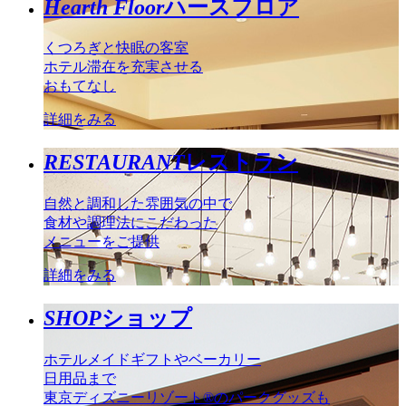
Hearth Floor
ハースフロア
くつろぎと快眠の客室
ホテル滞在を充実させる
おもてなし
詳細をみる
RESTAURANT
レストラン
自然と調和した雰囲気の中で
食材や調理法にこだわった
メニューをご提供
詳細をみる
SHOP
ショップ
ホテルメイドギフトやベーカリー
日用品まで
東京ディズニーリゾート®のパークグッズも