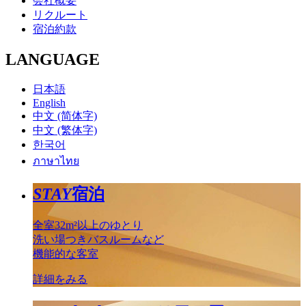
会社概要
リクルート
宿泊約款
LANGUAGE
日本語
English
中文 (简体字)
中文 (繁体字)
한국어
ภาษาไทย
STAY
宿泊
全室32m²以上のゆとり
洗い場つきバスルームなど
機能的な客室
詳細をみる