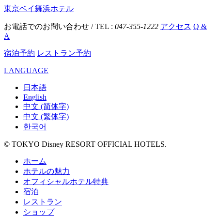
東京ベイ舞浜ホテル
お電話でのお問い合わせ / TEL :
047-355-1222
アクセス
Q &
A
宿泊予約
レストラン予約
LANGUAGE
日本語
English
中文 (简体字)
中文 (繁体字)
한국어
© TOKYO Disney RESORT OFFICIAL HOTELS.
ホーム
ホテルの魅力
オフィシャルホテル特典
宿泊
レストラン
ショップ