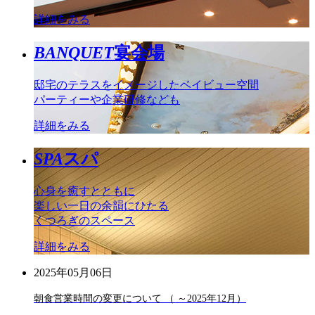
詳細をみる
BANQUET
宴会場
邸宅のテラスをイメージしたベイビュー空間
パーティーや企業研修なども
詳細をみる
SPA
スパ
心身を癒すとともに
楽しい一日の余韻にひたる
くつろぎのスペース
詳細をみる
2025年05月06日
朝食営業時間の変更について （ ～2025年12月）