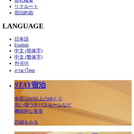
会社概要
リクルート
宿泊約款
LANGUAGE
日本語
English
中文 (简体字)
中文 (繁体字)
한국어
ภาษาไทย
STAY
宿泊
全室32m²以上のゆとり
洗い場つきバスルームなど
機能的な客室
詳細をみる