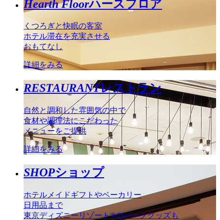
Hearth Floor
ハースフロア
くつろぎと快眠の客室
ホテル滞在を充実させる
おもてなし
詳細をみる
RESTAURANT
レストラン
自然と調和した雰囲気の中で
食材や調理法にこだわった
メニューをご提供
詳細をみる
SHOP
ショップ
ホテルメイドギフトやベーカリー
日用品まで
東京ディズニーリゾート®のパークグッズも