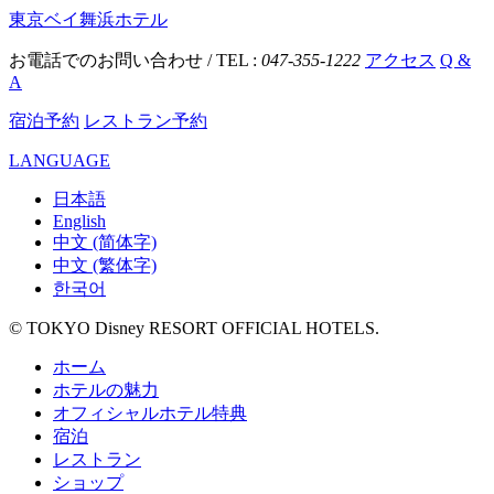
東京ベイ舞浜ホテル
お電話でのお問い合わせ / TEL :
047-355-1222
アクセス
Q &
A
宿泊予約
レストラン予約
LANGUAGE
日本語
English
中文 (简体字)
中文 (繁体字)
한국어
© TOKYO Disney RESORT OFFICIAL HOTELS.
ホーム
ホテルの魅力
オフィシャルホテル特典
宿泊
レストラン
ショップ