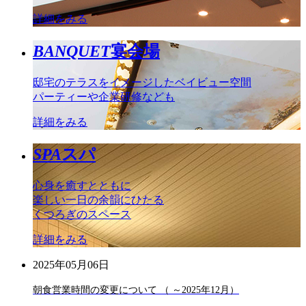
詳細をみる
BANQUET
宴会場
邸宅のテラスをイメージしたベイビュー空間
パーティーや企業研修なども
詳細をみる
SPA
スパ
心身を癒すとともに
楽しい一日の余韻にひたる
くつろぎのスペース
詳細をみる
2025年05月06日
朝食営業時間の変更について （ ～2025年12月）