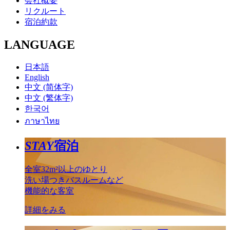
会社概要
リクルート
宿泊約款
LANGUAGE
日本語
English
中文 (简体字)
中文 (繁体字)
한국어
ภาษาไทย
STAY
宿泊
全室32m²以上のゆとり
洗い場つきバスルームなど
機能的な客室
詳細をみる