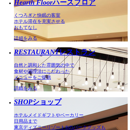
Hearth Floor
ハースフロア
くつろぎと快眠の客室
ホテル滞在を充実させる
おもてなし
詳細をみる
RESTAURANT
レストラン
自然と調和した雰囲気の中で
食材や調理法にこだわった
メニューをご提供
詳細をみる
SHOP
ショップ
ホテルメイドギフトやベーカリー
日用品まで
東京ディズニーリゾート®のパークグッズも