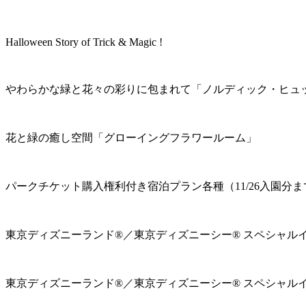
Halloween Story of Trick & Magic !
やわらかな緑と花々の彩りに包まれて「ノルディック・ヒュ
花と緑の癒し空間「グローイングフラワールーム」
パークチケット購入権利付き宿泊プラン各種（11/26入園分ま
東京ディズニーランド®／東京ディズニーシー® スペシャル
東京ディズニーランド®／東京ディズニーシー® スペシャル