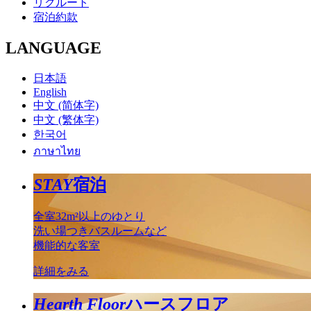
リクルート
宿泊約款
LANGUAGE
日本語
English
中文 (简体字)
中文 (繁体字)
한국어
ภาษาไทย
STAY
宿泊
全室32m²以上のゆとり
洗い場つきバスルームなど
機能的な客室
詳細をみる
Hearth Floor
ハースフロア