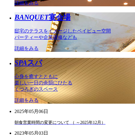
詳細をみる
BANQUET
宴会場
邸宅のテラスをイメージしたベイビュー空間
パーティーや企業研修なども
詳細をみる
SPA
スパ
心身を癒すとともに
楽しい一日の余韻にひたる
くつろぎのスペース
詳細をみる
2025年05月06日
朝食営業時間の変更について （ ～2025年12月）
2023年05月03日