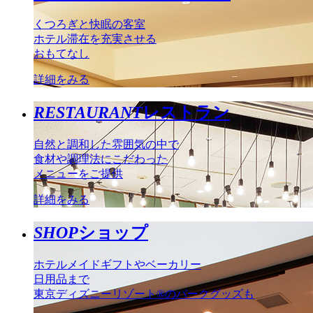
くつろぎと快眠の客室
ホテル滞在を充実させる
おもてなし
詳細をみる
RESTAURANT
レストラン
自然と調和した雰囲気の中で
食材や調理法にこだわった
メニューをご提供
詳細をみる
SHOP
ショップ
ホテルメイドギフトやベーカリー
日用品まで
東京ディズニーリゾート®のパークグッズも