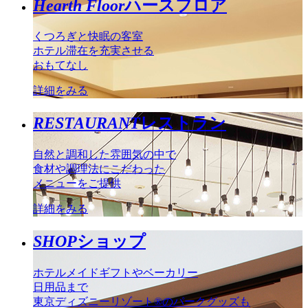
Hearth Floor
ハースフロア
くつろぎと快眠の客室
ホテル滞在を充実させる
おもてなし
詳細をみる
RESTAURANT
レストラン
自然と調和した雰囲気の中で
食材や調理法にこだわった
メニューをご提供
詳細をみる
SHOP
ショップ
ホテルメイドギフトやベーカリー
日用品まで
東京ディズニーリゾート®のパークグッズも