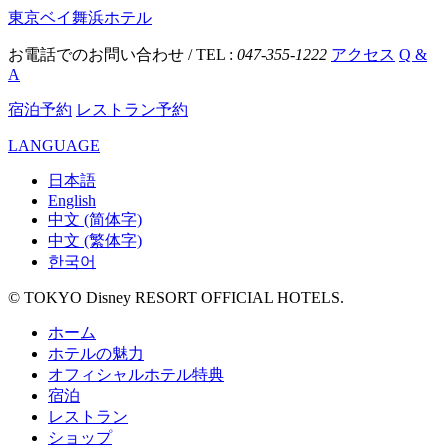
東京ベイ舞浜ホテル
お電話でのお問い合わせ / TEL :
047-355-1222
アクセス
Q &
A
宿泊予約
レストラン予約
LANGUAGE
日本語
English
中文 (简体字)
中文 (繁体字)
한국어
© TOKYO Disney RESORT OFFICIAL HOTELS.
ホーム
ホテルの魅力
オフィシャルホテル特典
宿泊
レストラン
ショップ