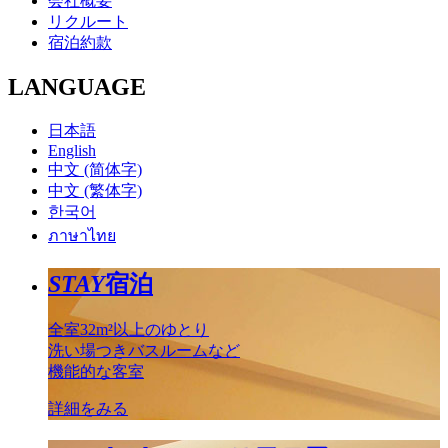
会社概要
リクルート
宿泊約款
LANGUAGE
日本語
English
中文 (简体字)
中文 (繁体字)
한국어
ภาษาไทย
STAY
宿泊
全室32m²以上のゆとり
洗い場つきバスルームなど
機能的な客室
詳細をみる