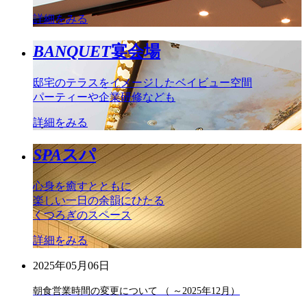
詳細をみる
BANQUET
宴会場
邸宅のテラスをイメージしたベイビュー空間
パーティーや企業研修なども
詳細をみる
SPA
スパ
心身を癒すとともに
楽しい一日の余韻にひたる
くつろぎのスペース
詳細をみる
2025年05月06日
朝食営業時間の変更について （ ～2025年12月）