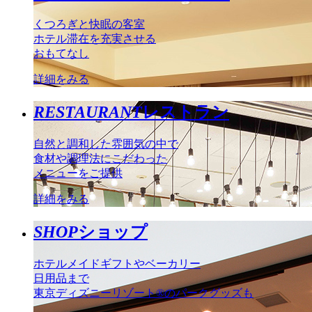
くつろぎと快眠の客室
ホテル滞在を充実させる
おもてなし
詳細をみる
RESTAURANT
レストラン
自然と調和した雰囲気の中で
食材や調理法にこだわった
メニューをご提供
詳細をみる
SHOP
ショップ
ホテルメイドギフトやベーカリー
日用品まで
東京ディズニーリゾート®のパークグッズも