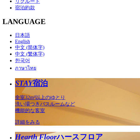
リクルート
宿泊約款
LANGUAGE
日本語
English
中文 (简体字)
中文 (繁体字)
한국어
ภาษาไทย
STAY
宿泊
全室32m²以上のゆとり
洗い場つきバスルームなど
機能的な客室
詳細をみる
Hearth Floor
ハースフロア