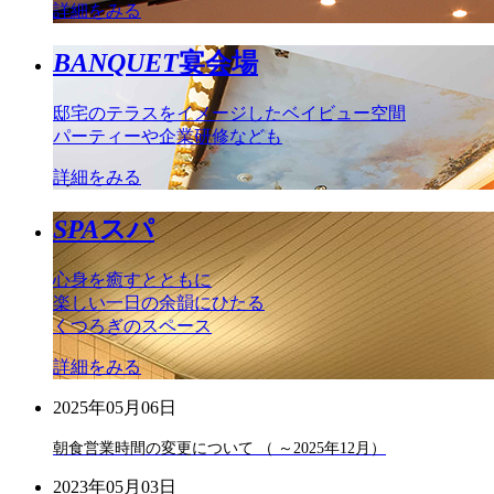
詳細をみる
BANQUET
宴会場
邸宅のテラスをイメージしたベイビュー空間
パーティーや企業研修なども
詳細をみる
SPA
スパ
心身を癒すとともに
楽しい一日の余韻にひたる
くつろぎのスペース
詳細をみる
2025年05月06日
朝食営業時間の変更について （ ～2025年12月）
2023年05月03日