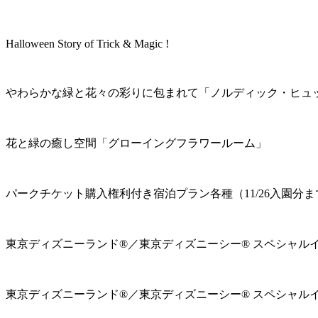
Halloween Story of Trick & Magic !
やわらかな緑と花々の彩りに包まれて「ノルディック・ヒュ
花と緑の癒し空間「グローイングフラワールーム」
パークチケット購入権利付き宿泊プラン各種（11/26入園分ま
東京ディズニーランド®／東京ディズニーシー® スペシャル
東京ディズニーランド®／東京ディズニーシー® スペシャル