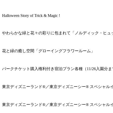
Halloween Story of Trick & Magic !
やわらかな緑と花々の彩りに包まれて「ノルディック・ヒュ
花と緑の癒し空間「グローイングフラワールーム」
パークチケット購入権利付き宿泊プラン各種（11/26入園分ま
東京ディズニーランド®／東京ディズニーシー® スペシャル
東京ディズニーランド®／東京ディズニーシー® スペシャル