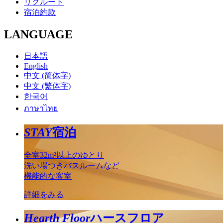
リクルート
宿泊約款
LANGUAGE
日本語
English
中文 (简体字)
中文 (繁体字)
한국어
ภาษาไทย
STAY
宿泊
全室32m²以上のゆとり
洗い場つきバスルームなど
機能的な客室
詳細をみる
Hearth Floor
ハースフロア