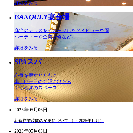
詳細をみる
BANQUET
宴会場
邸宅のテラスをイメージしたベイビュー空間
パーティーや企業研修なども
詳細をみる
SPA
スパ
心身を癒すとともに
楽しい一日の余韻にひたる
くつろぎのスペース
詳細をみる
2025年05月06日
朝食営業時間の変更について （ ～2025年12月）
2023年05月03日