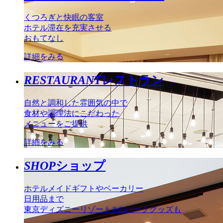
くつろぎと快眠の客室
ホテル滞在を充実させる
おもてなし
詳細をみる
RESTAURANT
レストラン
自然と調和した雰囲気の中で
食材や調理法にこだわった
メニューをご提供
詳細をみる
SHOP
ショップ
ホテルメイドギフトやベーカリー
日用品まで
東京ディズニーリゾート®のパークグッズも