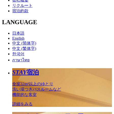
会社概要
リクルート
宿泊約款
LANGUAGE
日本語
English
中文 (简体字)
中文 (繁体字)
한국어
ภาษาไทย
STAY
宿泊
全室32m²以上のゆとり
洗い場つきバスルームなど
機能的な客室
詳細をみる