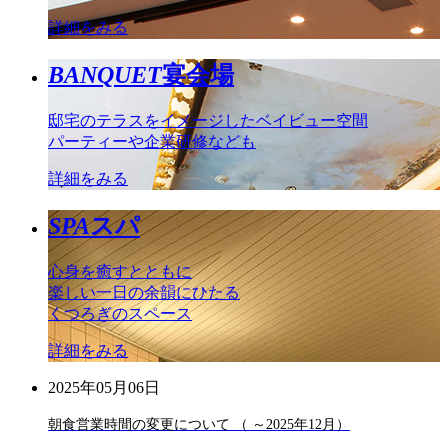
詳細をみる
BANQUET
宴会場
邸宅のテラスをイメージしたベイビュー空間
パーティーや企業研修なども
詳細をみる
SPA
スパ
心身を癒すとともに
楽しい一日の余韻にひたる
くつろぎのスペース
詳細をみる
2025年05月06日
朝食営業時間の変更について （ ～2025年12月）