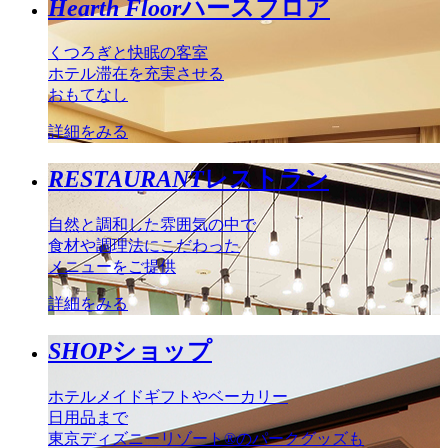
Hearth Floor
ハースフロア
くつろぎと快眠の客室
ホテル滞在を充実させる
おもてなし
詳細をみる
RESTAURANT
レストラン
自然と調和した雰囲気の中で
食材や調理法にこだわった
メニューをご提供
詳細をみる
SHOP
ショップ
ホテルメイドギフトやベーカリー
日用品まで
東京ディズニーリゾート®のパークグッズも