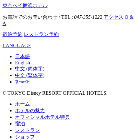
東京ベイ舞浜ホテル
お電話でのお問い合わせ / TEL :
047-355-1222
アクセス
Q &
A
宿泊予約
レストラン予約
LANGUAGE
日本語
English
中文 (简体字)
中文 (繁体字)
한국어
© TOKYO Disney RESORT OFFICIAL HOTELS.
ホーム
ホテルの魅力
オフィシャルホテル特典
宿泊
レストラン
ショップ