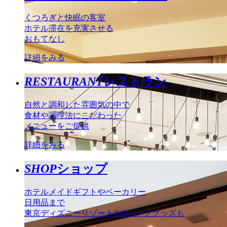
くつろぎと快眠の客室
ホテル滞在を充実させる
おもてなし
詳細をみる
RESTAURANT
レストラン
自然と調和した雰囲気の中で
食材や調理法にこだわった
メニューをご提供
詳細をみる
SHOP
ショップ
ホテルメイドギフトやベーカリー
日用品まで
東京ディズニーリゾート®のパークグッズも