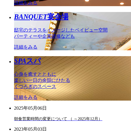
詳細をみる
BANQUET
宴会場
邸宅のテラスをイメージしたベイビュー空間
パーティーや企業研修なども
詳細をみる
SPA
スパ
心身を癒すとともに
楽しい一日の余韻にひたる
くつろぎのスペース
詳細をみる
2025年05月06日
朝食営業時間の変更について （ ～2025年12月）
2023年05月03日