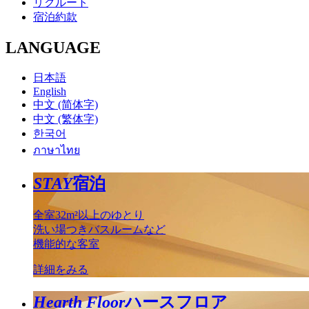
リクルート
宿泊約款
LANGUAGE
日本語
English
中文 (简体字)
中文 (繁体字)
한국어
ภาษาไทย
STAY
宿泊
全室32m²以上のゆとり
洗い場つきバスルームなど
機能的な客室
詳細をみる
Hearth Floor
ハースフロア