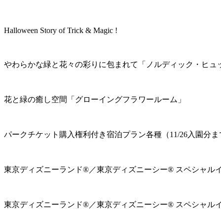
Halloween Story of Trick & Magic !
やわらかな緑と花々の彩りに包まれて「ノルディック・ヒュ
花と緑の癒し空間「グローイングフラワールーム」
パークチケット購入権利付き宿泊プラン各種（11/26入園分ま
東京ディズニーランド®／東京ディズニーシー® スペシャル
東京ディズニーランド®／東京ディズニーシー® スペシャル