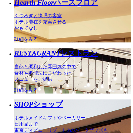
Hearth Floor
ハースフロア
くつろぎと快眠の客室
ホテル滞在を充実させる
おもてなし
詳細をみる
RESTAURANT
レストラン
自然と調和した雰囲気の中で
食材や調理法にこだわった
メニューをご提供
詳細をみる
SHOP
ショップ
ホテルメイドギフトやベーカリー
日用品まで
東京ディズニーリゾート®のパークグッズも