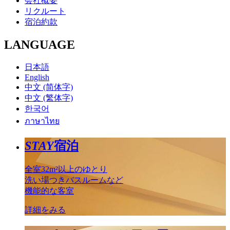
会社概要
リクルート
宿泊約款
LANGUAGE
日本語
English
中文 (简体字)
中文 (繁体字)
한국어
ภาษาไทย
STAY
宿泊
全室32m²以上のゆとり
洗い場つきバスルームなど
機能的な客室
詳細をみる