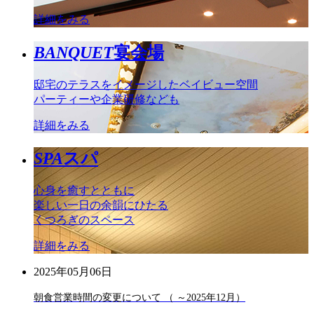
詳細をみる
BANQUET
宴会場
邸宅のテラスをイメージしたベイビュー空間
パーティーや企業研修なども
詳細をみる
SPA
スパ
心身を癒すとともに
楽しい一日の余韻にひたる
くつろぎのスペース
詳細をみる
2025年05月06日
朝食営業時間の変更について （ ～2025年12月）