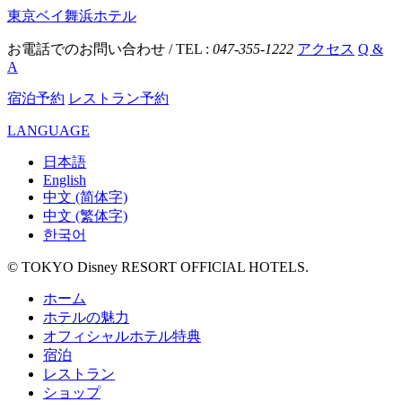
東京ベイ舞浜ホテル
お電話でのお問い合わせ / TEL :
047-355-1222
アクセス
Q &
A
宿泊予約
レストラン予約
LANGUAGE
日本語
English
中文 (简体字)
中文 (繁体字)
한국어
© TOKYO Disney RESORT OFFICIAL HOTELS.
ホーム
ホテルの魅力
オフィシャルホテル特典
宿泊
レストラン
ショップ