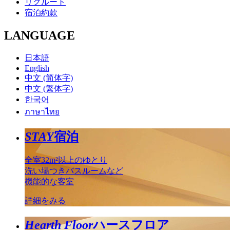
リクルート
宿泊約款
LANGUAGE
日本語
English
中文 (简体字)
中文 (繁体字)
한국어
ภาษาไทย
STAY
宿泊
全室32m²以上のゆとり
洗い場つきバスルームなど
機能的な客室
詳細をみる
Hearth Floor
ハースフロア