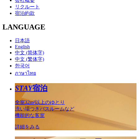
会社概要
リクルート
宿泊約款
LANGUAGE
日本語
English
中文 (简体字)
中文 (繁体字)
한국어
ภาษาไทย
STAY
宿泊
全室32m²以上のゆとり
洗い場つきバスルームなど
機能的な客室
詳細をみる