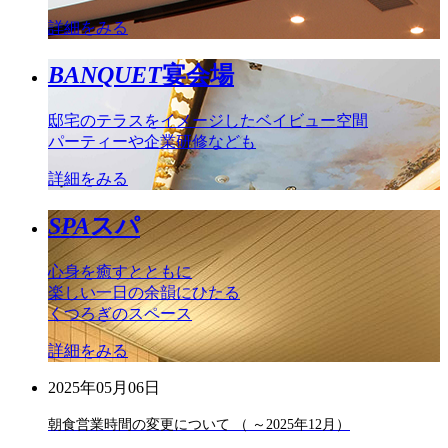
詳細をみる
BANQUET
宴会場
邸宅のテラスをイメージしたベイビュー空間
パーティーや企業研修なども
詳細をみる
SPA
スパ
心身を癒すとともに
楽しい一日の余韻にひたる
くつろぎのスペース
詳細をみる
2025年05月06日
朝食営業時間の変更について （ ～2025年12月）