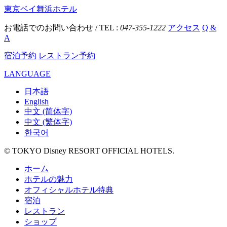
東京ベイ舞浜ホテル
お電話でのお問い合わせ / TEL :
047-355-1222
アクセス
Q &
A
宿泊予約
レストラン予約
LANGUAGE
日本語
English
中文 (简体字)
中文 (繁体字)
한국어
© TOKYO Disney RESORT OFFICIAL HOTELS.
ホーム
ホテルの魅力
オフィシャルホテル特典
宿泊
レストラン
ショップ