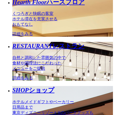
Hearth Floor
ハースフロア
くつろぎと快眠の客室
ホテル滞在を充実させる
おもてなし
詳細をみる
RESTAURANT
レストラン
自然と調和した雰囲気の中で
食材や調理法にこだわった
メニューをご提供
詳細をみる
SHOP
ショップ
ホテルメイドギフトやベーカリー
日用品まで
東京ディズニーリゾート®のパークグッズも