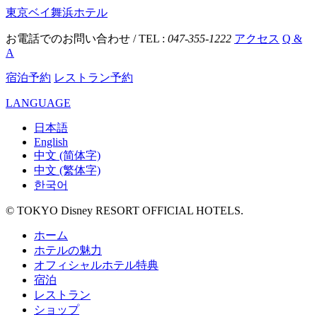
東京ベイ舞浜ホテル
お電話でのお問い合わせ / TEL :
047-355-1222
アクセス
Q &
A
宿泊予約
レストラン予約
LANGUAGE
日本語
English
中文 (简体字)
中文 (繁体字)
한국어
© TOKYO Disney RESORT OFFICIAL HOTELS.
ホーム
ホテルの魅力
オフィシャルホテル特典
宿泊
レストラン
ショップ