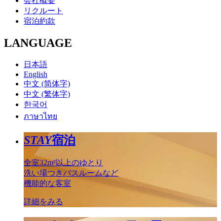
会社概要
リクルート
宿泊約款
LANGUAGE
日本語
English
中文 (简体字)
中文 (繁体字)
한국어
ภาษาไทย
STAY
宿泊
全室32m²以上のゆとり
洗い場つきバスルームなど
機能的な客室
詳細をみる