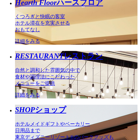
Hearth Floor
ハースフロア
くつろぎと快眠の客室
ホテル滞在を充実させる
おもてなし
詳細をみる
RESTAURANT
レストラン
自然と調和した雰囲気の中で
食材や調理法にこだわった
メニューをご提供
詳細をみる
SHOP
ショップ
ホテルメイドギフトやベーカリー
日用品まで
東京ディズニーリゾート®のパークグッズも