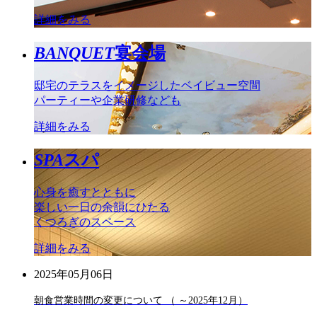
詳細をみる
BANQUET
宴会場
邸宅のテラスをイメージしたベイビュー空間
パーティーや企業研修なども
詳細をみる
SPA
スパ
心身を癒すとともに
楽しい一日の余韻にひたる
くつろぎのスペース
詳細をみる
2025年05月06日
朝食営業時間の変更について （ ～2025年12月）