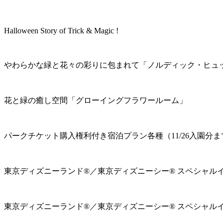
Halloween Story of Trick & Magic !
やわらかな緑と花々の彩りに包まれて「ノルディック・ヒュ
花と緑の癒し空間「グローイングフラワールーム」
パークチケット購入権利付き宿泊プラン各種（11/26入園分ま
東京ディズニーランド®／東京ディズニーシー® スペシャル
東京ディズニーランド®／東京ディズニーシー® スペシャル