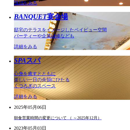
詳細をみる
BANQUET
宴会場
邸宅のテラスをイメージしたベイビュー空間
パーティーや企業研修なども
詳細をみる
SPA
スパ
心身を癒すとともに
楽しい一日の余韻にひたる
くつろぎのスペース
詳細をみる
2025年05月06日
朝食営業時間の変更について （ ～2025年12月）
2023年05月03日