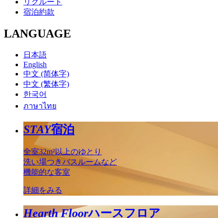
リクルート
宿泊約款
LANGUAGE
日本語
English
中文 (简体字)
中文 (繁体字)
한국어
ภาษาไทย
STAY
宿泊
全室32m²以上のゆとり
洗い場つきバスルームなど
機能的な客室
詳細をみる
Hearth Floor
ハースフロア