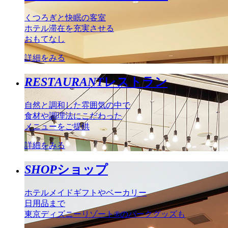
くつろぎと快眠の客室
ホテル滞在を充実させる
おもてなし
詳細をみる
RESTAURANT
レストラン
自然と調和した雰囲気の中で
食材や調理法にこだわった
メニューをご提供
詳細をみる
SHOP
ショップ
ホテルメイドギフトやベーカリー
日用品まで
東京ディズニーリゾート®のパークグッズも