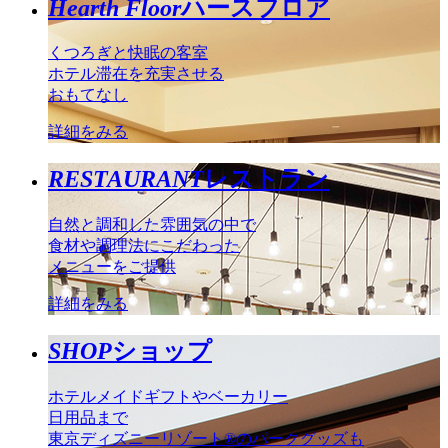
Hearth Floor
ハースフロア
くつろぎと快眠の客室
ホテル滞在を充実させる
おもてなし
詳細をみる
RESTAURANT
レストラン
自然と調和した雰囲気の中で
食材や調理法にこだわった
メニューをご提供
詳細をみる
SHOP
ショップ
ホテルメイドギフトやベーカリー
日用品まで
東京ディズニーリゾート®のパークグッズも