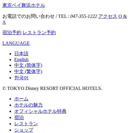
東京ベイ舞浜ホテル
お電話でのお問い合わせ / TEL :
047-355-1222
アクセス
Q &
A
宿泊予約
レストラン予約
LANGUAGE
日本語
English
中文 (简体字)
中文 (繁体字)
한국어
© TOKYO Disney RESORT OFFICIAL HOTELS.
ホーム
ホテルの魅力
オフィシャルホテル特典
宿泊
レストラン
ショップ