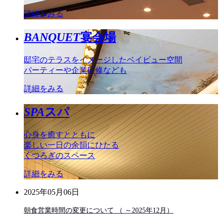
詳細をみる
BANQUET
宴会場
邸宅のテラスをイメージしたベイビュー空間
パーティーや企業研修なども
詳細をみる
SPA
スパ
心身を癒すとともに
楽しい一日の余韻にひたる
くつろぎのスペース
詳細をみる
2025年05月06日
朝食営業時間の変更について （ ～2025年12月）