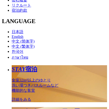
会社概要
リクルート
宿泊約款
LANGUAGE
日本語
English
中文 (简体字)
中文 (繁体字)
한국어
ภาษาไทย
STAY
宿泊
全室32m²以上のゆとり
洗い場つきバスルームなど
機能的な客室
詳細をみる