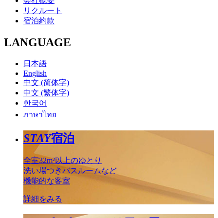
会社概要
リクルート
宿泊約款
LANGUAGE
日本語
English
中文 (简体字)
中文 (繁体字)
한국어
ภาษาไทย
STAY
宿泊
全室32m²以上のゆとり
洗い場つきバスルームなど
機能的な客室
詳細をみる