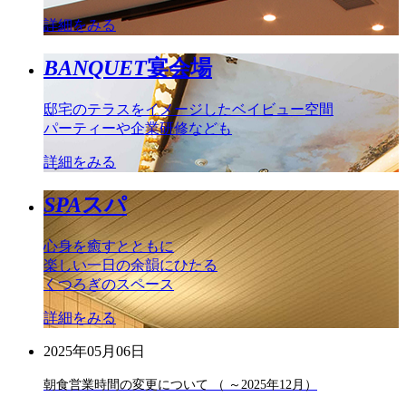
詳細をみる
BANQUET
宴会場
邸宅のテラスをイメージしたベイビュー空間
パーティーや企業研修なども
詳細をみる
SPA
スパ
心身を癒すとともに
楽しい一日の余韻にひたる
くつろぎのスペース
詳細をみる
2025年05月06日
朝食営業時間の変更について （ ～2025年12月）