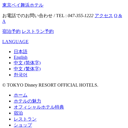
東京ベイ舞浜ホテル
お電話でのお問い合わせ / TEL :
047-355-1222
アクセス
Q &
A
宿泊予約
レストラン予約
LANGUAGE
日本語
English
中文 (简体字)
中文 (繁体字)
한국어
© TOKYO Disney RESORT OFFICIAL HOTELS.
ホーム
ホテルの魅力
オフィシャルホテル特典
宿泊
レストラン
ショップ