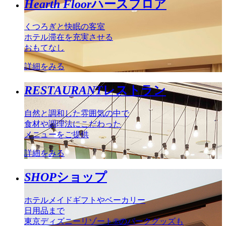
Hearth Floor
ハースフロア
くつろぎと快眠の客室
ホテル滞在を充実させる
おもてなし
詳細をみる
RESTAURANT
レストラン
自然と調和した雰囲気の中で
食材や調理法にこだわった
メニューをご提供
詳細をみる
SHOP
ショップ
ホテルメイドギフトやベーカリー
日用品まで
東京ディズニーリゾート®のパークグッズも