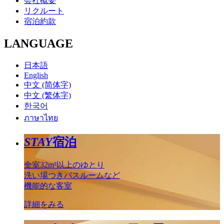
会社概要
リクルート
宿泊約款
LANGUAGE
日本語
English
中文 (简体字)
中文 (繁体字)
한국어
ภาษาไทย
STAY
宿泊
全室32m²以上のゆとり
洗い場つきバスルームなど
機能的な客室
詳細をみる