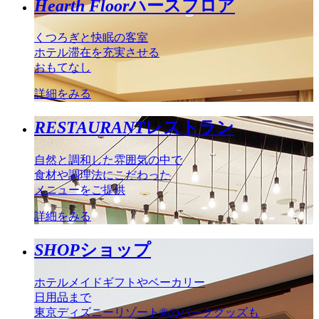
Hearth Floor
ハースフロア
くつろぎと快眠の客室
ホテル滞在を充実させる
おもてなし
詳細をみる
RESTAURANT
レストラン
自然と調和した雰囲気の中で
食材や調理法にこだわった
メニューをご提供
詳細をみる
SHOP
ショップ
ホテルメイドギフトやベーカリー
日用品まで
東京ディズニーリゾート®のパークグッズも