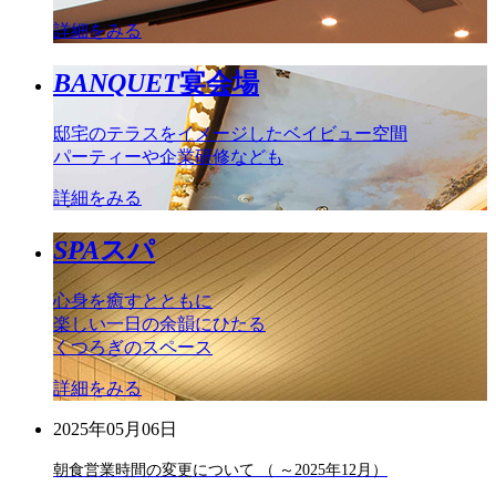
詳細をみる
BANQUET
宴会場
邸宅のテラスをイメージしたベイビュー空間
パーティーや企業研修なども
詳細をみる
SPA
スパ
心身を癒すとともに
楽しい一日の余韻にひたる
くつろぎのスペース
詳細をみる
2025年05月06日
朝食営業時間の変更について （ ～2025年12月）