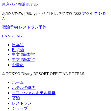
東京ベイ舞浜ホテル
お電話でのお問い合わせ / TEL :
047-355-1222
アクセス
Q &
A
宿泊予約
レストラン予約
LANGUAGE
日本語
English
中文 (简体字)
中文 (繁体字)
한국어
© TOKYO Disney RESORT OFFICIAL HOTELS.
ホーム
ホテルの魅力
オフィシャルホテル特典
宿泊
レストラン
ショップ