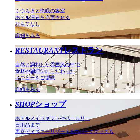
くつろぎと快眠の客室
ホテル滞在を充実させる
おもてなし
詳細をみる
RESTAURANT
レストラン
自然と調和した雰囲気の中で
食材や調理法にこだわった
メニューをご提供
詳細をみる
SHOP
ショップ
ホテルメイドギフトやベーカリー
日用品まで
東京ディズニーリゾート®のパークグッズも