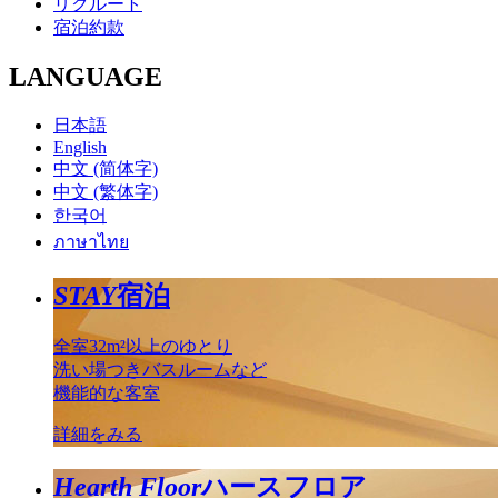
リクルート
宿泊約款
LANGUAGE
日本語
English
中文 (简体字)
中文 (繁体字)
한국어
ภาษาไทย
STAY
宿泊
全室32m²以上のゆとり
洗い場つきバスルームなど
機能的な客室
詳細をみる
Hearth Floor
ハースフロア