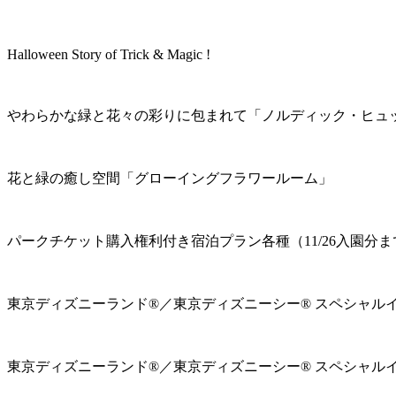
Halloween Story of Trick & Magic !
やわらかな緑と花々の彩りに包まれて「ノルディック・ヒュ
花と緑の癒し空間「グローイングフラワールーム」
パークチケット購入権利付き宿泊プラン各種（11/26入園分ま
東京ディズニーランド®／東京ディズニーシー® スペシャル
東京ディズニーランド®／東京ディズニーシー® スペシャル