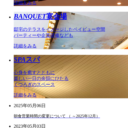
詳細をみる
BANQUET
宴会場
邸宅のテラスをイメージしたベイビュー空間
パーティーや企業研修なども
詳細をみる
SPA
スパ
心身を癒すとともに
楽しい一日の余韻にひたる
くつろぎのスペース
詳細をみる
2025年05月06日
朝食営業時間の変更について （ ～2025年12月）
2023年05月03日