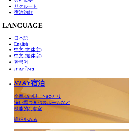
会社概要
リクルート
宿泊約款
LANGUAGE
日本語
English
中文 (简体字)
中文 (繁体字)
한국어
ภาษาไทย
STAY
宿泊
全室32m²以上のゆとり
洗い場つきバスルームなど
機能的な客室
詳細をみる