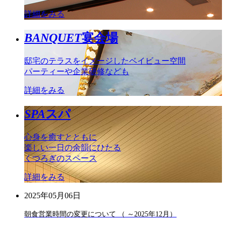
詳細をみる
BANQUET
宴会場
邸宅のテラスをイメージしたベイビュー空間
パーティーや企業研修なども
詳細をみる
SPA
スパ
心身を癒すとともに
楽しい一日の余韻にひたる
くつろぎのスペース
詳細をみる
2025年05月06日
朝食営業時間の変更について （ ～2025年12月）