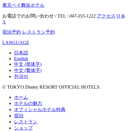
東京ベイ舞浜ホテル
お電話でのお問い合わせ / TEL :
047-355-1222
アクセス
Q &
A
宿泊予約
レストラン予約
LANGUAGE
日本語
English
中文 (简体字)
中文 (繁体字)
한국어
© TOKYO Disney RESORT OFFICIAL HOTELS.
ホーム
ホテルの魅力
オフィシャルホテル特典
宿泊
レストラン
ショップ