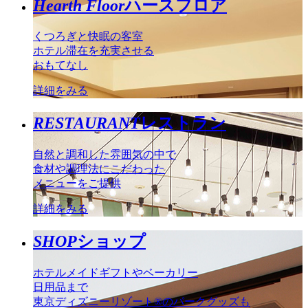
Hearth Floor
ハースフロア
くつろぎと快眠の客室
ホテル滞在を充実させる
おもてなし
詳細をみる
RESTAURANT
レストラン
自然と調和した雰囲気の中で
食材や調理法にこだわった
メニューをご提供
詳細をみる
SHOP
ショップ
ホテルメイドギフトやベーカリー
日用品まで
東京ディズニーリゾート®のパークグッズも