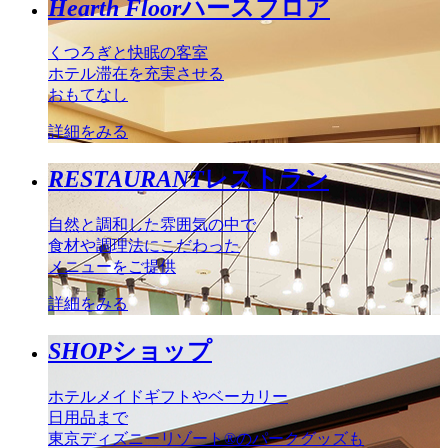
Hearth Floor
ハースフロア
くつろぎと快眠の客室
ホテル滞在を充実させる
おもてなし
詳細をみる
RESTAURANT
レストラン
自然と調和した雰囲気の中で
食材や調理法にこだわった
メニューをご提供
詳細をみる
SHOP
ショップ
ホテルメイドギフトやベーカリー
日用品まで
東京ディズニーリゾート®のパークグッズも