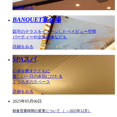
詳細をみる
BANQUET
宴会場
邸宅のテラスをイメージしたベイビュー空間
パーティーや企業研修なども
詳細をみる
SPA
スパ
心身を癒すとともに
楽しい一日の余韻にひたる
くつろぎのスペース
詳細をみる
2025年05月06日
朝食営業時間の変更について （ ～2025年12月）