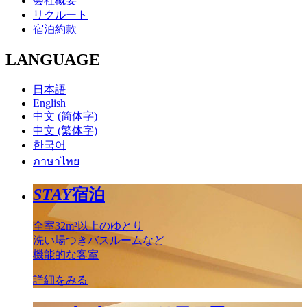
会社概要
リクルート
宿泊約款
LANGUAGE
日本語
English
中文 (简体字)
中文 (繁体字)
한국어
ภาษาไทย
STAY
宿泊
全室32m²以上のゆとり
洗い場つきバスルームなど
機能的な客室
詳細をみる