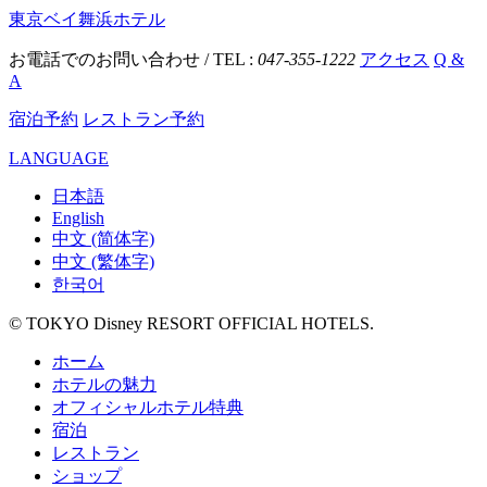
東京ベイ舞浜ホテル
お電話でのお問い合わせ / TEL :
047-355-1222
アクセス
Q &
A
宿泊予約
レストラン予約
LANGUAGE
日本語
English
中文 (简体字)
中文 (繁体字)
한국어
© TOKYO Disney RESORT OFFICIAL HOTELS.
ホーム
ホテルの魅力
オフィシャルホテル特典
宿泊
レストラン
ショップ