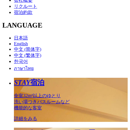
会社概要
リクルート
宿泊約款
LANGUAGE
日本語
English
中文 (简体字)
中文 (繁体字)
한국어
ภาษาไทย
STAY
宿泊
全室32m²以上のゆとり
洗い場つきバスルームなど
機能的な客室
詳細をみる