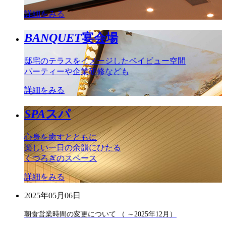
詳細をみる
BANQUET
宴会場
邸宅のテラスをイメージしたベイビュー空間
パーティーや企業研修なども
詳細をみる
SPA
スパ
心身を癒すとともに
楽しい一日の余韻にひたる
くつろぎのスペース
詳細をみる
2025年05月06日
朝食営業時間の変更について （ ～2025年12月）