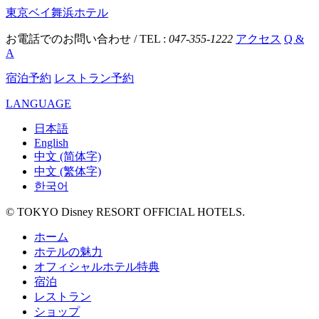
東京ベイ舞浜ホテル
お電話でのお問い合わせ / TEL :
047-355-1222
アクセス
Q &
A
宿泊予約
レストラン予約
LANGUAGE
日本語
English
中文 (简体字)
中文 (繁体字)
한국어
© TOKYO Disney RESORT OFFICIAL HOTELS.
ホーム
ホテルの魅力
オフィシャルホテル特典
宿泊
レストラン
ショップ