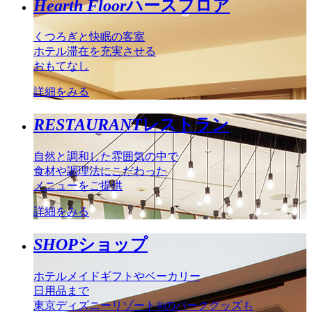
Hearth Floor
ハースフロア
くつろぎと快眠の客室
ホテル滞在を充実させる
おもてなし
詳細をみる
RESTAURANT
レストラン
自然と調和した雰囲気の中で
食材や調理法にこだわった
メニューをご提供
詳細をみる
SHOP
ショップ
ホテルメイドギフトやベーカリー
日用品まで
東京ディズニーリゾート®のパークグッズも