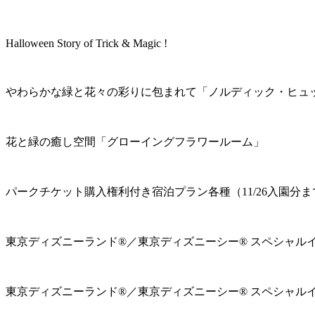
Halloween Story of Trick & Magic !
やわらかな緑と花々の彩りに包まれて「ノルディック・ヒュ
花と緑の癒し空間「グローイングフラワールーム」
パークチケット購入権利付き宿泊プラン各種（11/26入園分ま
東京ディズニーランド®／東京ディズニーシー® スペシャル
東京ディズニーランド®／東京ディズニーシー® スペシャル