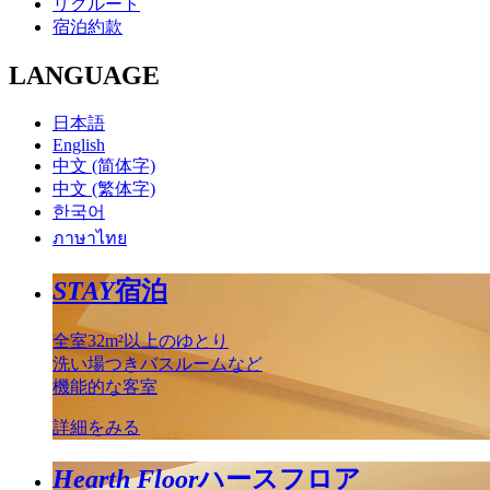
リクルート
宿泊約款
LANGUAGE
日本語
English
中文 (简体字)
中文 (繁体字)
한국어
ภาษาไทย
STAY
宿泊
全室32m²以上のゆとり
洗い場つきバスルームなど
機能的な客室
詳細をみる
Hearth Floor
ハースフロア