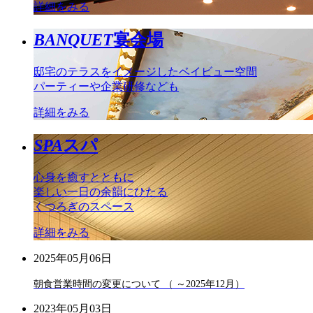
詳細をみる
BANQUET
宴会場
邸宅のテラスをイメージしたベイビュー空間
パーティーや企業研修なども
詳細をみる
SPA
スパ
心身を癒すとともに
楽しい一日の余韻にひたる
くつろぎのスペース
詳細をみる
2025年05月06日
朝食営業時間の変更について （ ～2025年12月）
2023年05月03日