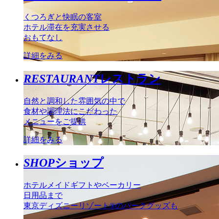
くつろぎと快眠の客室
ホテル滞在を充実させる
おもてなし
詳細をみる
RESTAURANT
レストラン
自然と調和した雰囲気の中で
食材や調理法にこだわった
メニューをご提供
詳細をみる
SHOP
ショップ
ホテルメイドギフトやベーカリー
日用品まで
東京ディズニーリゾート®のパークグッズも