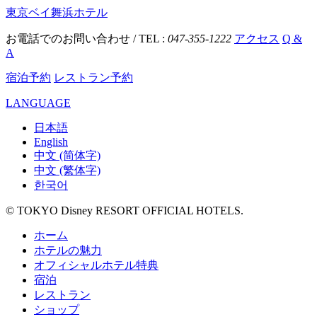
東京ベイ舞浜ホテル
お電話でのお問い合わせ / TEL :
047-355-1222
アクセス
Q &
A
宿泊予約
レストラン予約
LANGUAGE
日本語
English
中文 (简体字)
中文 (繁体字)
한국어
© TOKYO Disney RESORT OFFICIAL HOTELS.
ホーム
ホテルの魅力
オフィシャルホテル特典
宿泊
レストラン
ショップ