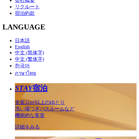
会社概要
リクルート
宿泊約款
LANGUAGE
日本語
English
中文 (简体字)
中文 (繁体字)
한국어
ภาษาไทย
STAY
宿泊
全室32m²以上のゆとり
洗い場つきバスルームなど
機能的な客室
詳細をみる