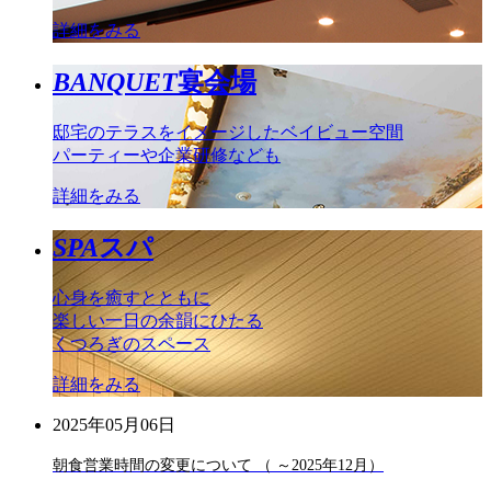
詳細をみる
BANQUET
宴会場
邸宅のテラスをイメージしたベイビュー空間
パーティーや企業研修なども
詳細をみる
SPA
スパ
心身を癒すとともに
楽しい一日の余韻にひたる
くつろぎのスペース
詳細をみる
2025年05月06日
朝食営業時間の変更について （ ～2025年12月）