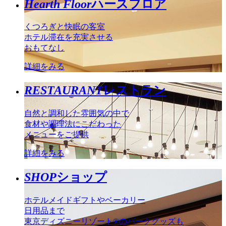
Hearth Floor
ハースフロア
くつろぎと快眠の客室
ホテル滞在を充実させる
おもてなし
詳細をみる
RESTAURANT
レストラン
自然と調和した雰囲気の中で
食材や調理法にこだわった
メニューをご提供
詳細をみる
SHOP
ショップ
ホテルメイドギフトやベーカリー
日用品まで
東京ディズニーリゾート®のパークグッズも