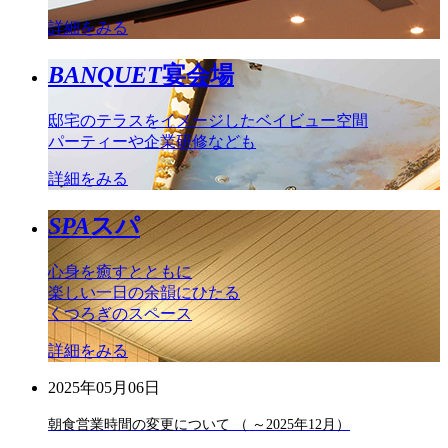
詳細をみる
BANQUET
宴会場
邸宅のテラスをイメージしたベイビュー空間
パーティーや企業研修なども
詳細をみる
SPA
スパ
心身を癒すとともに
楽しい一日の余韻にひたる
くつろぎのスペース
詳細をみる
2025年05月06日
朝食営業時間の変更について （ ～2025年12月）