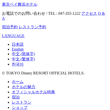
東京ベイ舞浜ホテル
お電話でのお問い合わせ / TEL :
047-355-1222
アクセス
Q &
A
宿泊予約
レストラン予約
LANGUAGE
日本語
English
中文 (简体字)
中文 (繁体字)
한국어
© TOKYO Disney RESORT OFFICIAL HOTELS.
ホーム
ホテルの魅力
オフィシャルホテル特典
宿泊
レストラン
ショップ