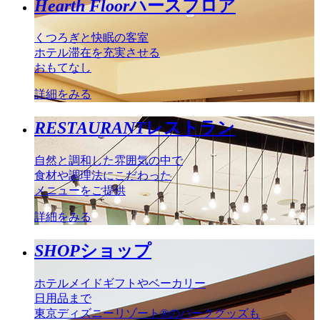
Hearth Floor
ハースフロア
くつろぎと快眠の客室
ホテル滞在を充実させる
おもてなし
詳細をみる
RESTAURANT
レストラン
自然と調和した雰囲気の中で
食材や調理法にこだわった
メニューをご提供
詳細をみる
SHOP
ショップ
ホテルメイドギフトやベーカリー
日用品まで
東京ディズニーリゾート®のパークグッズも