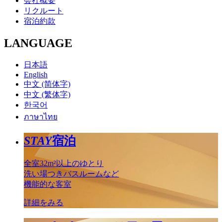
会社概要
リクルート
宿泊約款
LANGUAGE
日本語
English
中文 (简体字)
中文 (繁体字)
한국어
ภาษาไทย
STAY
宿泊
全室32m²以上のゆとり
洗い場つきバスルームなど
機能的な客室
詳細をみる