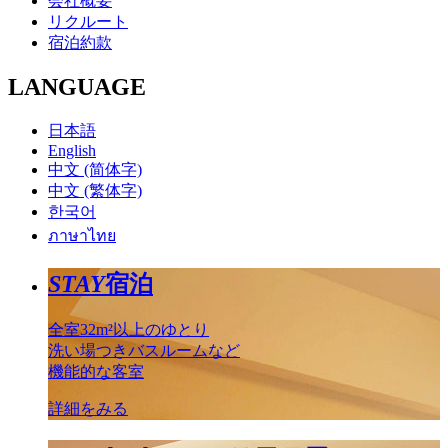
会社概要
リクルート
宿泊約款
LANGUAGE
日本語
English
中文 (简体字)
中文 (繁体字)
한국어
ภาษาไทย
STAY
宿泊
全室32m²以上のゆとり
洗い場つきバスルームなど
機能的な客室
詳細をみる