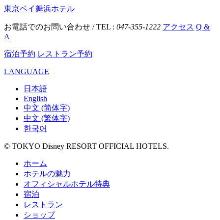
東京ベイ舞浜ホテル
お電話でのお問い合わせ / TEL :
047-355-1222
アクセス
Q &
A
宿泊予約
レストラン予約
LANGUAGE
日本語
English
中文 (简体字)
中文 (繁体字)
한국어
© TOKYO Disney RESORT OFFICIAL HOTELS.
ホーム
ホテルの魅力
オフィシャルホテル特典
宿泊
レストラン
ショップ