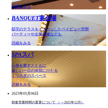
詳細をみる
BANQUET
宴会場
邸宅のテラスをイメージしたベイビュー空間
パーティーや企業研修なども
詳細をみる
SPA
スパ
心身を癒すとともに
楽しい一日の余韻にひたる
くつろぎのスペース
詳細をみる
2025年05月06日
朝食営業時間の変更について （ ～2025年12月）