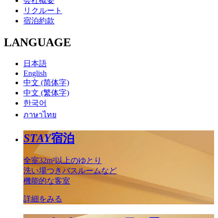
会社概要
リクルート
宿泊約款
LANGUAGE
日本語
English
中文 (简体字)
中文 (繁体字)
한국어
ภาษาไทย
STAY
宿泊
全室32m²以上のゆとり
洗い場つきバスルームなど
機能的な客室
詳細をみる