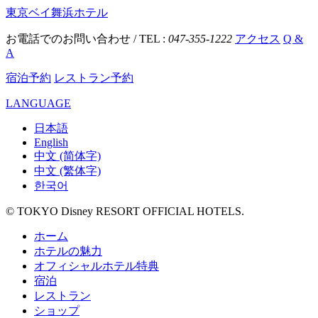
東京ベイ舞浜ホテル
お電話でのお問い合わせ / TEL :
047-355-1222
アクセス
Q &
A
宿泊予約
レストラン予約
LANGUAGE
日本語
English
中文 (简体字)
中文 (繁体字)
한국어
© TOKYO Disney RESORT OFFICIAL HOTELS.
ホーム
ホテルの魅力
オフィシャルホテル特典
宿泊
レストラン
ショップ