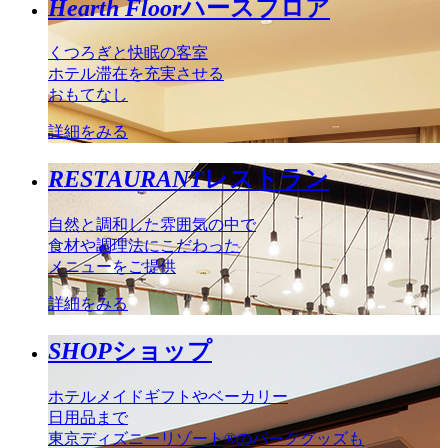
Hearth Floor
ハースフロア
くつろぎと快眠の客室
ホテル滞在を充実させる
おもてなし
詳細をみる
RESTAURANT
レストラン
自然と調和した雰囲気の中で
食材や調理法にこだわった
メニューをご提供
詳細をみる
SHOP
ショップ
ホテルメイドギフトやベーカリー
日用品まで
東京ディズニーリゾート®のパークグッズも