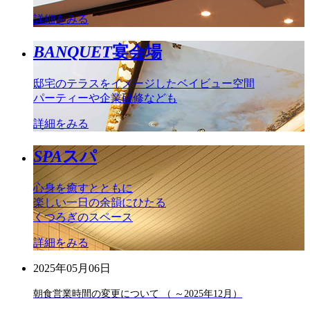
詳細をみる
BANQUET
宴会場
邸宅のテラスをイメージしたベイビュー空間
パーティーや企業研修なども
詳細をみる
SPA
スパ
心身を癒すとともに
楽しい一日の余韻にひたる
くつろぎのスペース
詳細をみる
2025年05月06日
朝食営業時間の変更について （ ～2025年12月）