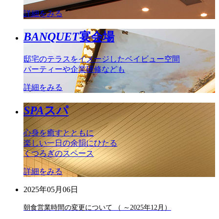
詳細をみる
BANQUET
宴会場
邸宅のテラスをイメージしたベイビュー空間
パーティーや企業研修なども
詳細をみる
SPA
スパ
心身を癒すとともに
楽しい一日の余韻にひたる
くつろぎのスペース
詳細をみる
2025年05月06日
朝食営業時間の変更について （ ～2025年12月）