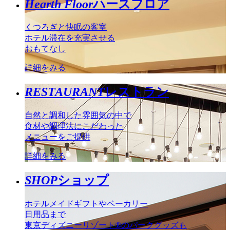
Hearth Floor
ハースフロア
くつろぎと快眠の客室
ホテル滞在を充実させる
おもてなし
詳細をみる
RESTAURANT
レストラン
自然と調和した雰囲気の中で
食材や調理法にこだわった
メニューをご提供
詳細をみる
SHOP
ショップ
ホテルメイドギフトやベーカリー
日用品まで
東京ディズニーリゾート®のパークグッズも