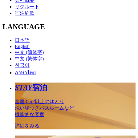
会社概要
リクルート
宿泊約款
LANGUAGE
日本語
English
中文 (简体字)
中文 (繁体字)
한국어
ภาษาไทย
STAY
宿泊
全室32m²以上のゆとり
洗い場つきバスルームなど
機能的な客室
詳細をみる