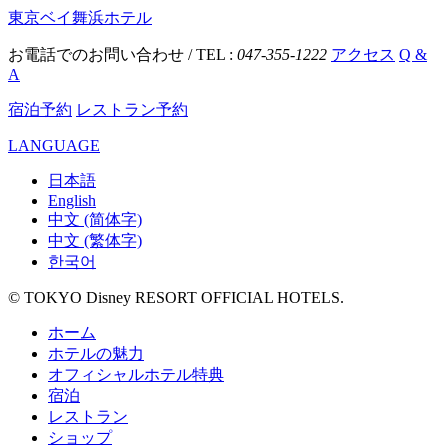
東京ベイ舞浜ホテル
お電話でのお問い合わせ / TEL :
047-355-1222
アクセス
Q &
A
宿泊予約
レストラン予約
LANGUAGE
日本語
English
中文 (简体字)
中文 (繁体字)
한국어
© TOKYO Disney RESORT OFFICIAL HOTELS.
ホーム
ホテルの魅力
オフィシャルホテル特典
宿泊
レストラン
ショップ