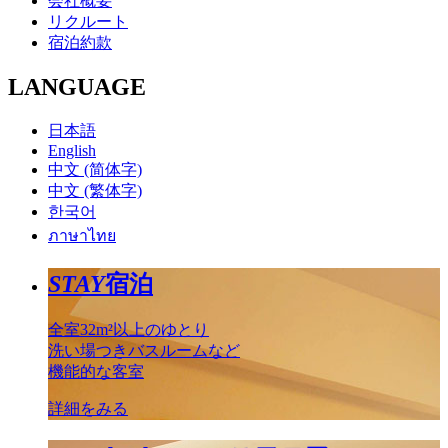
会社概要
リクルート
宿泊約款
LANGUAGE
日本語
English
中文 (简体字)
中文 (繁体字)
한국어
ภาษาไทย
STAY
宿泊
全室32m²以上のゆとり
洗い場つきバスルームなど
機能的な客室
詳細をみる