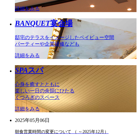
詳細をみる
BANQUET
宴会場
邸宅のテラスをイメージしたベイビュー空間
パーティーや企業研修なども
詳細をみる
SPA
スパ
心身を癒すとともに
楽しい一日の余韻にひたる
くつろぎのスペース
詳細をみる
2025年05月06日
朝食営業時間の変更について （ ～2025年12月）