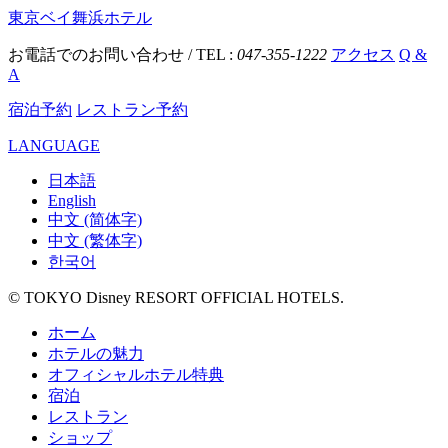
東京ベイ舞浜ホテル
お電話でのお問い合わせ / TEL :
047-355-1222
アクセス
Q &
A
宿泊予約
レストラン予約
LANGUAGE
日本語
English
中文 (简体字)
中文 (繁体字)
한국어
© TOKYO Disney RESORT OFFICIAL HOTELS.
ホーム
ホテルの魅力
オフィシャルホテル特典
宿泊
レストラン
ショップ