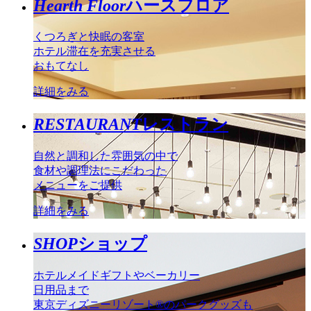
Hearth Floor
ハースフロア
くつろぎと快眠の客室
ホテル滞在を充実させる
おもてなし
詳細をみる
RESTAURANT
レストラン
自然と調和した雰囲気の中で
食材や調理法にこだわった
メニューをご提供
詳細をみる
SHOP
ショップ
ホテルメイドギフトやベーカリー
日用品まで
東京ディズニーリゾート®のパークグッズも