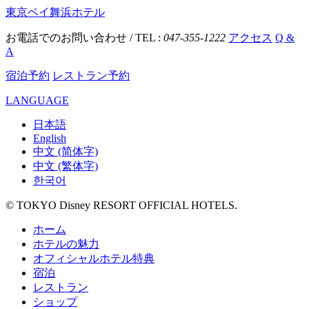
東京ベイ舞浜ホテル
お電話でのお問い合わせ / TEL :
047-355-1222
アクセス
Q &
A
宿泊予約
レストラン予約
LANGUAGE
日本語
English
中文 (简体字)
中文 (繁体字)
한국어
© TOKYO Disney RESORT OFFICIAL HOTELS.
ホーム
ホテルの魅力
オフィシャルホテル特典
宿泊
レストラン
ショップ