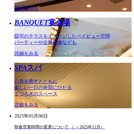
詳細をみる
BANQUET
宴会場
邸宅のテラスをイメージしたベイビュー空間
パーティーや企業研修なども
詳細をみる
SPA
スパ
心身を癒すとともに
楽しい一日の余韻にひたる
くつろぎのスペース
詳細をみる
2025年05月06日
朝食営業時間の変更について （ ～2025年12月）