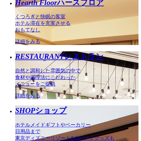
Hearth Floor
ハースフロア
くつろぎと快眠の客室
ホテル滞在を充実させる
おもてなし
詳細をみる
RESTAURANT
レストラン
自然と調和した雰囲気の中で
食材や調理法にこだわった
メニューをご提供
詳細をみる
SHOP
ショップ
ホテルメイドギフトやベーカリー
日用品まで
東京ディズニーリゾート®のパークグッズも