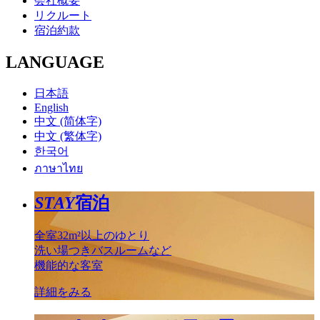
会社概要
リクルート
宿泊約款
LANGUAGE
日本語
English
中文 (简体字)
中文 (繁体字)
한국어
ภาษาไทย
STAY
宿泊
全室32m²以上のゆとり
洗い場つきバスルームなど
機能的な客室
詳細をみる