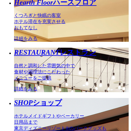
Hearth Floor
ハースフロア
くつろぎと快眠の客室
ホテル滞在を充実させる
おもてなし
詳細をみる
RESTAURANT
レストラン
自然と調和した雰囲気の中で
食材や調理法にこだわった
メニューをご提供
詳細をみる
SHOP
ショップ
ホテルメイドギフトやベーカリー
日用品まで
東京ディズニーリゾート®のパークグッズも