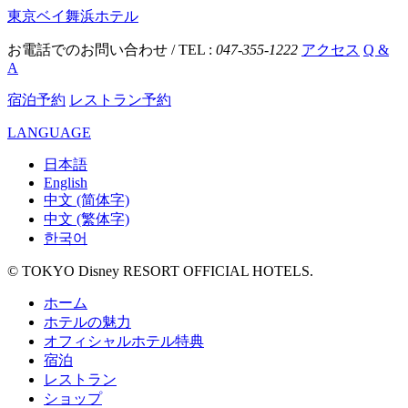
東京ベイ舞浜ホテル
お電話でのお問い合わせ / TEL :
047-355-1222
アクセス
Q &
A
宿泊予約
レストラン予約
LANGUAGE
日本語
English
中文 (简体字)
中文 (繁体字)
한국어
© TOKYO Disney RESORT OFFICIAL HOTELS.
ホーム
ホテルの魅力
オフィシャルホテル特典
宿泊
レストラン
ショップ