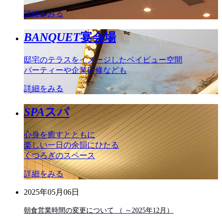
詳細をみる
BANQUET
宴会場
邸宅のテラスをイメージしたベイビュー空間
パーティーや企業研修なども
詳細をみる
SPA
スパ
心身を癒すとともに
楽しい一日の余韻にひたる
くつろぎのスペース
詳細をみる
2025年05月06日
朝食営業時間の変更について （ ～2025年12月）