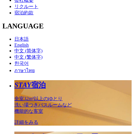
会社概要
リクルート
宿泊約款
LANGUAGE
日本語
English
中文 (简体字)
中文 (繁体字)
한국어
ภาษาไทย
STAY
宿泊
全室32m²以上のゆとり
洗い場つきバスルームなど
機能的な客室
詳細をみる