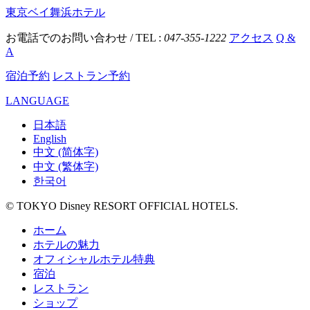
東京ベイ舞浜ホテル
お電話でのお問い合わせ / TEL :
047-355-1222
アクセス
Q &
A
宿泊予約
レストラン予約
LANGUAGE
日本語
English
中文 (简体字)
中文 (繁体字)
한국어
© TOKYO Disney RESORT OFFICIAL HOTELS.
ホーム
ホテルの魅力
オフィシャルホテル特典
宿泊
レストラン
ショップ