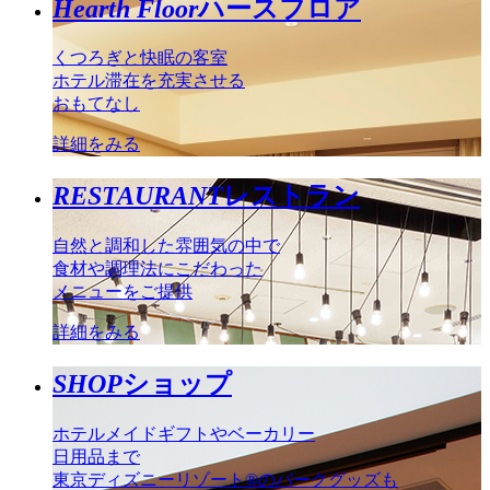
Hearth Floor
ハースフロア
くつろぎと快眠の客室
ホテル滞在を充実させる
おもてなし
詳細をみる
RESTAURANT
レストラン
自然と調和した雰囲気の中で
食材や調理法にこだわった
メニューをご提供
詳細をみる
SHOP
ショップ
ホテルメイドギフトやベーカリー
日用品まで
東京ディズニーリゾート®のパークグッズも