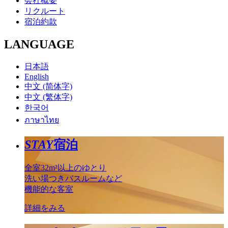
会社概要
リクルート
宿泊約款
LANGUAGE
日本語
English
中文 (简体字)
中文 (繁体字)
한국어
ภาษาไทย
STAY
宿泊
全室32m²以上のゆとり
洗い場つきバスルームなど
機能的な客室
詳細をみる