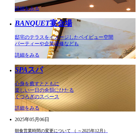
詳細をみる
BANQUET
宴会場
邸宅のテラスをイメージしたベイビュー空間
パーティーや企業研修なども
詳細をみる
SPA
スパ
心身を癒すとともに
楽しい一日の余韻にひたる
くつろぎのスペース
詳細をみる
2025年05月06日
朝食営業時間の変更について （ ～2025年12月）