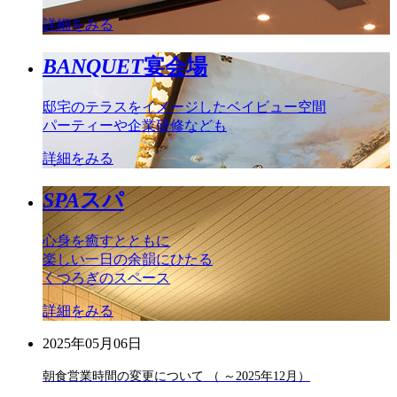
詳細をみる
BANQUET
宴会場
邸宅のテラスをイメージしたベイビュー空間
パーティーや企業研修なども
詳細をみる
SPA
スパ
心身を癒すとともに
楽しい一日の余韻にひたる
くつろぎのスペース
詳細をみる
2025年05月06日
朝食営業時間の変更について （ ～2025年12月）