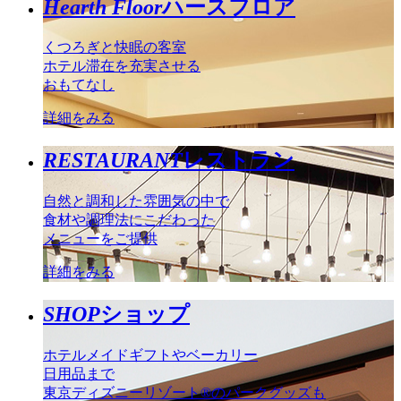
Hearth Floor
ハースフロア
くつろぎと快眠の客室
ホテル滞在を充実させる
おもてなし
詳細をみる
RESTAURANT
レストラン
自然と調和した雰囲気の中で
食材や調理法にこだわった
メニューをご提供
詳細をみる
SHOP
ショップ
ホテルメイドギフトやベーカリー
日用品まで
東京ディズニーリゾート®のパークグッズも