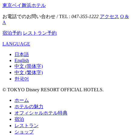
東京ベイ舞浜ホテル
お電話でのお問い合わせ / TEL :
047-355-1222
アクセス
Q &
A
宿泊予約
レストラン予約
LANGUAGE
日本語
English
中文 (简体字)
中文 (繁体字)
한국어
© TOKYO Disney RESORT OFFICIAL HOTELS.
ホーム
ホテルの魅力
オフィシャルホテル特典
宿泊
レストラン
ショップ