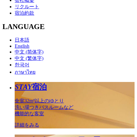
会社概要
リクルート
宿泊約款
LANGUAGE
日本語
English
中文 (简体字)
中文 (繁体字)
한국어
ภาษาไทย
STAY
宿泊
全室32m²以上のゆとり
洗い場つきバスルームなど
機能的な客室
詳細をみる