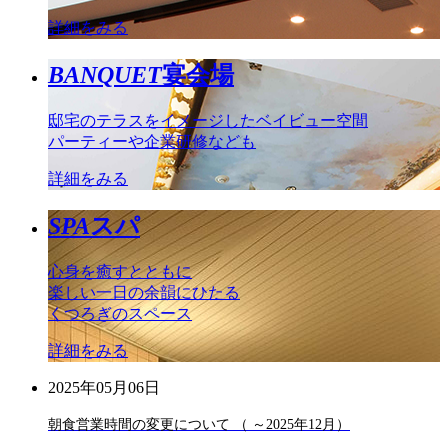
詳細をみる
BANQUET
宴会場
邸宅のテラスをイメージしたベイビュー空間
パーティーや企業研修なども
詳細をみる
SPA
スパ
心身を癒すとともに
楽しい一日の余韻にひたる
くつろぎのスペース
詳細をみる
2025年05月06日
朝食営業時間の変更について （ ～2025年12月）