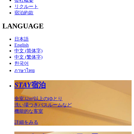
会社概要
リクルート
宿泊約款
LANGUAGE
日本語
English
中文 (简体字)
中文 (繁体字)
한국어
ภาษาไทย
STAY
宿泊
全室32m²以上のゆとり
洗い場つきバスルームなど
機能的な客室
詳細をみる