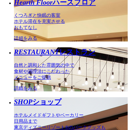
Hearth Floor
ハースフロア
くつろぎと快眠の客室
ホテル滞在を充実させる
おもてなし
詳細をみる
RESTAURANT
レストラン
自然と調和した雰囲気の中で
食材や調理法にこだわった
メニューをご提供
詳細をみる
SHOP
ショップ
ホテルメイドギフトやベーカリー
日用品まで
東京ディズニーリゾート®のパークグッズも