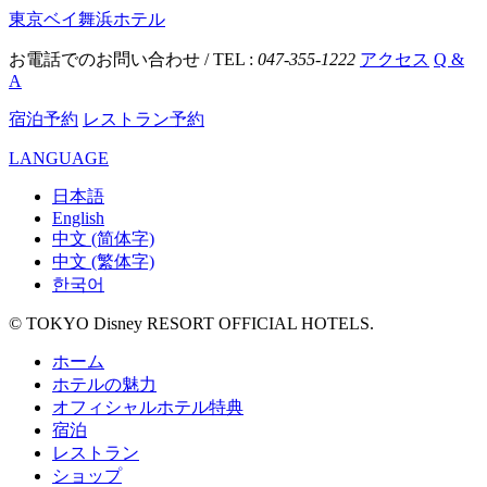
東京ベイ舞浜ホテル
お電話でのお問い合わせ / TEL :
047-355-1222
アクセス
Q &
A
宿泊予約
レストラン予約
LANGUAGE
日本語
English
中文 (简体字)
中文 (繁体字)
한국어
© TOKYO Disney RESORT OFFICIAL HOTELS.
ホーム
ホテルの魅力
オフィシャルホテル特典
宿泊
レストラン
ショップ