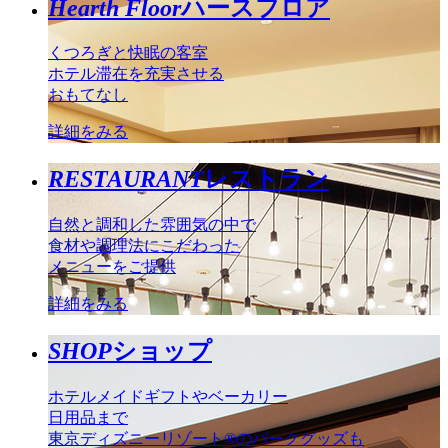
Hearth Floor
ハースフロア
くつろぎと快眠の客室
ホテル滞在を充実させる
おもてなし
詳細をみる
RESTAURANT
レストラン
自然と調和した雰囲気の中で
食材や調理法にこだわった
メニューをご提供
詳細をみる
SHOP
ショップ
ホテルメイドギフトやベーカリー
日用品まで
東京ディズニーリゾート®のパークグッズも