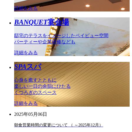
詳細をみる
BANQUET
宴会場
邸宅のテラスをイメージしたベイビュー空間
パーティーや企業研修なども
詳細をみる
SPA
スパ
心身を癒すとともに
楽しい一日の余韻にひたる
くつろぎのスペース
詳細をみる
2025年05月06日
朝食営業時間の変更について （ ～2025年12月）