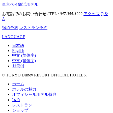
東京ベイ舞浜ホテル
お電話でのお問い合わせ / TEL :
047-355-1222
アクセス
Q &
A
宿泊予約
レストラン予約
LANGUAGE
日本語
English
中文 (简体字)
中文 (繁体字)
한국어
© TOKYO Disney RESORT OFFICIAL HOTELS.
ホーム
ホテルの魅力
オフィシャルホテル特典
宿泊
レストラン
ショップ