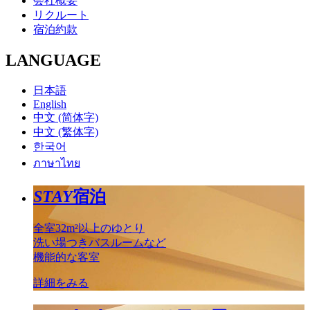
会社概要
リクルート
宿泊約款
LANGUAGE
日本語
English
中文 (简体字)
中文 (繁体字)
한국어
ภาษาไทย
STAY
宿泊
全室32m²以上のゆとり
洗い場つきバスルームなど
機能的な客室
詳細をみる