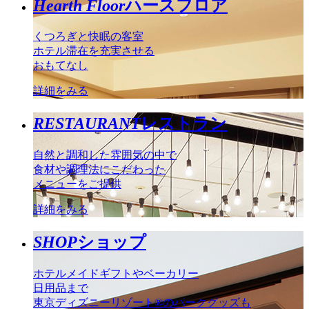
Hearth Floor
ハースフロア
くつろぎと快眠の客室
ホテル滞在を充実させる
おもてなし
詳細をみる
RESTAURANT
レストラン
自然と調和した雰囲気の中で
食材や調理法にこだわった
メニューをご提供
詳細をみる
SHOP
ショップ
ホテルメイドギフトやベーカリー
日用品まで
東京ディズニーリゾート®のパークグッズも