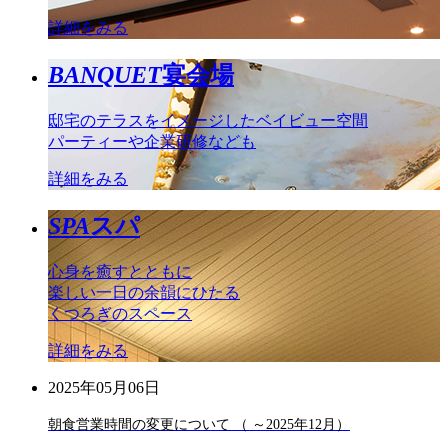
詳細をみる
BANQUET
宴会場
邸宅のテラスをイメージしたベイビュー空間
パーティーや企業研修なども
詳細をみる
SPA
スパ
心身を癒すとともに
楽しい一日の余韻にひたる
くつろぎのスペース
詳細をみる
2025年05月06日
朝食営業時間の変更について （ ～2025年12月）