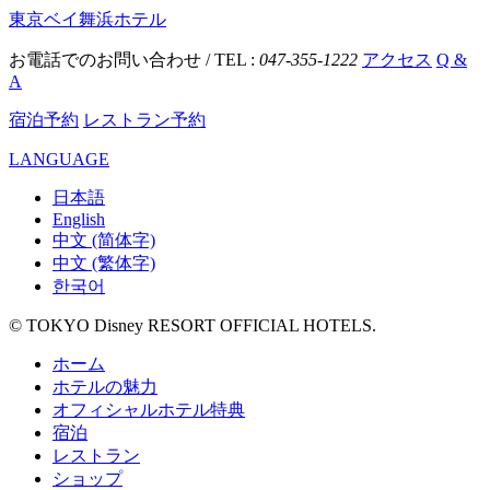
東京ベイ舞浜ホテル
お電話でのお問い合わせ / TEL :
047-355-1222
アクセス
Q &
A
宿泊予約
レストラン予約
LANGUAGE
日本語
English
中文 (简体字)
中文 (繁体字)
한국어
© TOKYO Disney RESORT OFFICIAL HOTELS.
ホーム
ホテルの魅力
オフィシャルホテル特典
宿泊
レストラン
ショップ