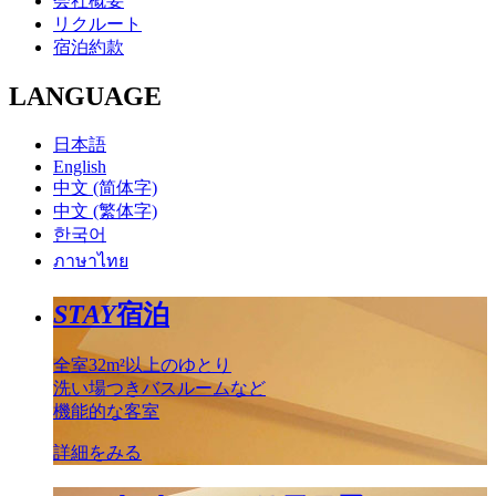
会社概要
リクルート
宿泊約款
LANGUAGE
日本語
English
中文 (简体字)
中文 (繁体字)
한국어
ภาษาไทย
STAY
宿泊
全室32m²以上のゆとり
洗い場つきバスルームなど
機能的な客室
詳細をみる