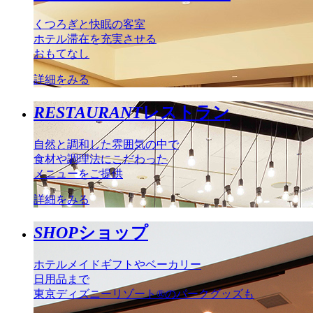
くつろぎと快眠の客室
ホテル滞在を充実させる
おもてなし
詳細をみる
RESTAURANT
レストラン
自然と調和した雰囲気の中で
食材や調理法にこだわった
メニューをご提供
詳細をみる
SHOP
ショップ
ホテルメイドギフトやベーカリー
日用品まで
東京ディズニーリゾート®のパークグッズも