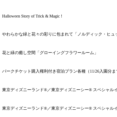
Halloween Story of Trick & Magic !
やわらかな緑と花々の彩りに包まれて「ノルディック・ヒュ
花と緑の癒し空間「グローイングフラワールーム」
パークチケット購入権利付き宿泊プラン各種（11/26入園分ま
東京ディズニーランド®／東京ディズニーシー® スペシャル
東京ディズニーランド®／東京ディズニーシー® スペシャル