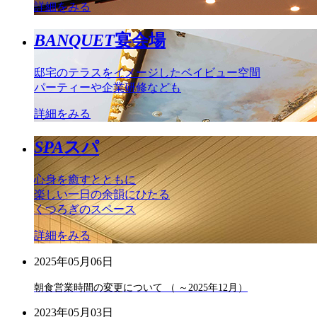
詳細をみる
BANQUET
宴会場
邸宅のテラスをイメージしたベイビュー空間
パーティーや企業研修なども
詳細をみる
SPA
スパ
心身を癒すとともに
楽しい一日の余韻にひたる
くつろぎのスペース
詳細をみる
2025年05月06日
朝食営業時間の変更について （ ～2025年12月）
2023年05月03日