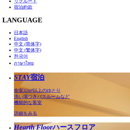
リクルート
宿泊約款
LANGUAGE
日本語
English
中文 (简体字)
中文 (繁体字)
한국어
ภาษาไทย
STAY
宿泊
全室32m²以上のゆとり
洗い場つきバスルームなど
機能的な客室
詳細をみる
Hearth Floor
ハースフロア