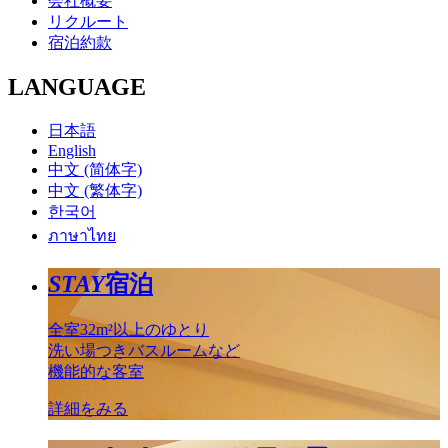
会社概要
リクルート
宿泊約款
LANGUAGE
日本語
English
中文 (简体字)
中文 (繁体字)
한국어
ภาษาไทย
STAY
宿泊
全室32m²以上のゆとり
洗い場つきバスルームなど
機能的な客室
詳細をみる