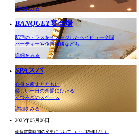
詳細をみる
BANQUET
宴会場
邸宅のテラスをイメージしたベイビュー空間
パーティーや企業研修なども
詳細をみる
SPA
スパ
心身を癒すとともに
楽しい一日の余韻にひたる
くつろぎのスペース
詳細をみる
2025年05月06日
朝食営業時間の変更について （ ～2025年12月）