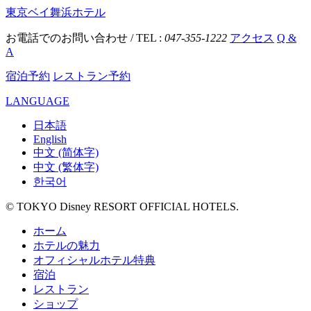
東京ベイ舞浜ホテル
お電話でのお問い合わせ / TEL :
047-355-1222
アクセス
Q &
A
宿泊予約
レストラン予約
LANGUAGE
日本語
English
中文 (简体字)
中文 (繁体字)
한국어
© TOKYO Disney RESORT OFFICIAL HOTELS.
ホーム
ホテルの魅力
オフィシャルホテル特典
宿泊
レストラン
ショップ