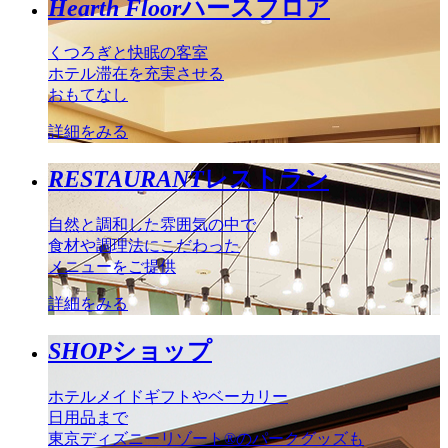
Hearth Floor
ハースフロア
くつろぎと快眠の客室
ホテル滞在を充実させる
おもてなし
詳細をみる
RESTAURANT
レストラン
自然と調和した雰囲気の中で
食材や調理法にこだわった
メニューをご提供
詳細をみる
SHOP
ショップ
ホテルメイドギフトやベーカリー
日用品まで
東京ディズニーリゾート®のパークグッズも