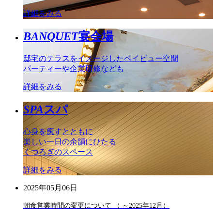
詳細をみる
BANQUET
宴会場
邸宅のテラスをイメージしたベイビュー空間
パーティーや企業研修なども
詳細をみる
SPA
スパ
心身を癒すとともに
楽しい一日の余韻にひたる
くつろぎのスペース
詳細をみる
2025年05月06日
朝食営業時間の変更について （ ～2025年12月）