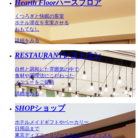
Hearth Floor
ハースフロア
くつろぎと快眠の客室
ホテル滞在を充実させる
おもてなし
詳細をみる
RESTAURANT
レストラン
自然と調和した雰囲気の中で
食材や調理法にこだわった
メニューをご提供
詳細をみる
SHOP
ショップ
ホテルメイドギフトやベーカリー
日用品まで
東京ディズニーリゾート®のパークグッズも