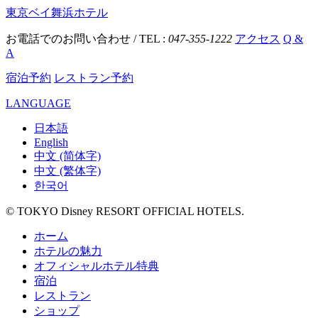
東京ベイ舞浜ホテル
お電話でのお問い合わせ / TEL :
047-355-1222
アクセス
Q &
A
宿泊予約
レストラン予約
LANGUAGE
日本語
English
中文 (简体字)
中文 (繁体字)
한국어
© TOKYO Disney RESORT OFFICIAL HOTELS.
ホーム
ホテルの魅力
オフィシャルホテル特典
宿泊
レストラン
ショップ