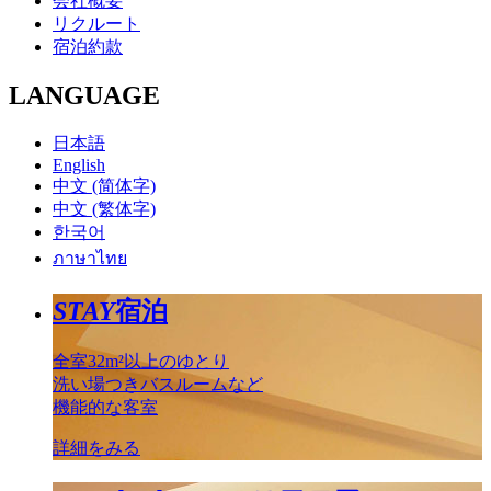
会社概要
リクルート
宿泊約款
LANGUAGE
日本語
English
中文 (简体字)
中文 (繁体字)
한국어
ภาษาไทย
STAY
宿泊
全室32m²以上のゆとり
洗い場つきバスルームなど
機能的な客室
詳細をみる