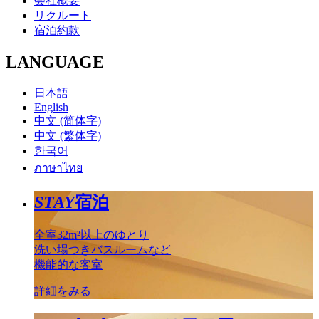
会社概要
リクルート
宿泊約款
LANGUAGE
日本語
English
中文 (简体字)
中文 (繁体字)
한국어
ภาษาไทย
STAY
宿泊
全室32m²以上のゆとり
洗い場つきバスルームなど
機能的な客室
詳細をみる