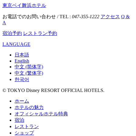
東京ベイ舞浜ホテル
お電話でのお問い合わせ / TEL :
047-355-1222
アクセス
Q &
A
宿泊予約
レストラン予約
LANGUAGE
日本語
English
中文 (简体字)
中文 (繁体字)
한국어
© TOKYO Disney RESORT OFFICIAL HOTELS.
ホーム
ホテルの魅力
オフィシャルホテル特典
宿泊
レストラン
ショップ