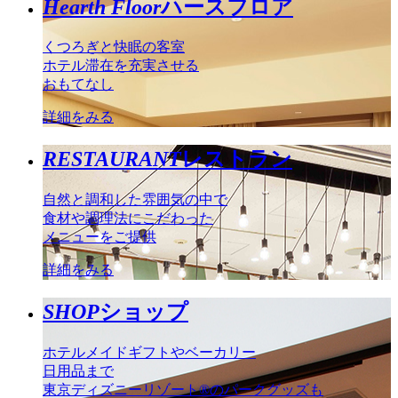
Hearth Floor
ハースフロア
くつろぎと快眠の客室
ホテル滞在を充実させる
おもてなし
詳細をみる
RESTAURANT
レストラン
自然と調和した雰囲気の中で
食材や調理法にこだわった
メニューをご提供
詳細をみる
SHOP
ショップ
ホテルメイドギフトやベーカリー
日用品まで
東京ディズニーリゾート®のパークグッズも