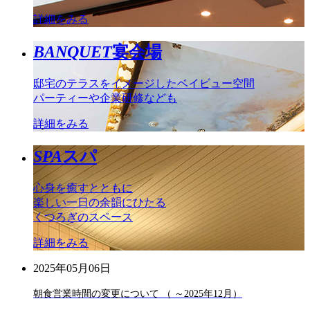
詳細をみる
BANQUET
宴会場
邸宅のテラスをイメージしたベイビュー空間
パーティーや企業研修なども
詳細をみる
SPA
スパ
心身を癒すとともに
楽しい一日の余韻にひたる
くつろぎのスペース
詳細をみる
2025年05月06日
朝食営業時間の変更について （ ～2025年12月）