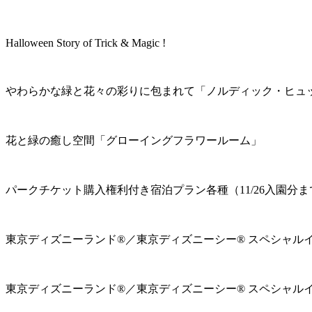
Halloween Story of Trick & Magic !
やわらかな緑と花々の彩りに包まれて「ノルディック・ヒュ
花と緑の癒し空間「グローイングフラワールーム」
パークチケット購入権利付き宿泊プラン各種（11/26入園分ま
東京ディズニーランド®／東京ディズニーシー® スペシャル
東京ディズニーランド®／東京ディズニーシー® スペシャル