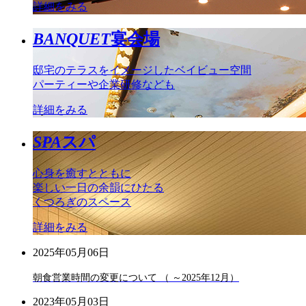
詳細をみる
BANQUET
宴会場
邸宅のテラスをイメージしたベイビュー空間
パーティーや企業研修なども
詳細をみる
SPA
スパ
心身を癒すとともに
楽しい一日の余韻にひたる
くつろぎのスペース
詳細をみる
2025年05月06日
朝食営業時間の変更について （ ～2025年12月）
2023年05月03日