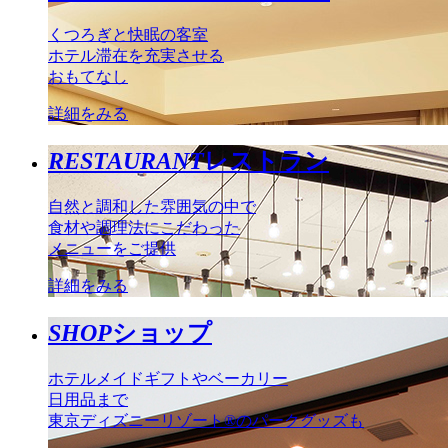
くつろぎと快眠の客室
ホテル滞在を充実させる
おもてなし
詳細をみる
RESTAURANT
レストラン
自然と調和した雰囲気の中で
食材や調理法にこだわった
メニューをご提供
詳細をみる
SHOP
ショップ
ホテルメイドギフトやベーカリー
日用品まで
東京ディズニーリゾート®のパークグッズも