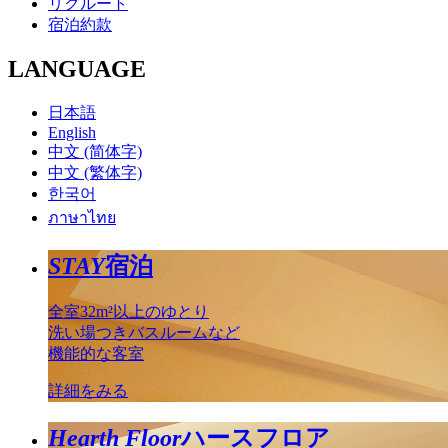
リクルート
宿泊約款
LANGUAGE
日本語
English
中文 (简体字)
中文 (繁体字)
한국어
ภาษาไทย
STAY
宿泊
全室32m²以上のゆとり
洗い場つきバスルームなど
機能的な客室
詳細をみる
Hearth Floor
ハースフロア